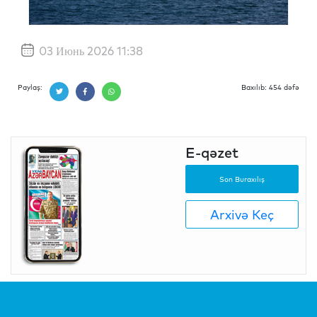
03 Июнь 2026 11:38
Paylaş:
Baxılıb: 454 dəfə
E-qəzet
Son Buraxılış
Arxivə Keç