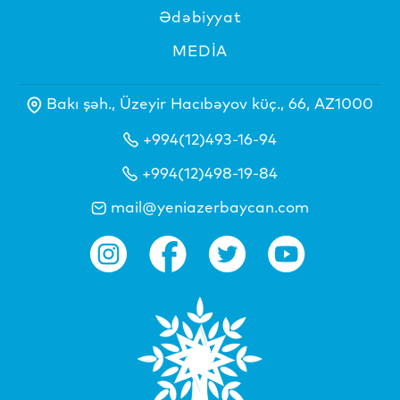
Ədəbiyyat
MEDİA
Bakı şəh., Üzeyir Hacıbəyov küç., 66, AZ1000
+994(12)493-16-94
+994(12)498-19-84
mail@yeniazerbaycan.com