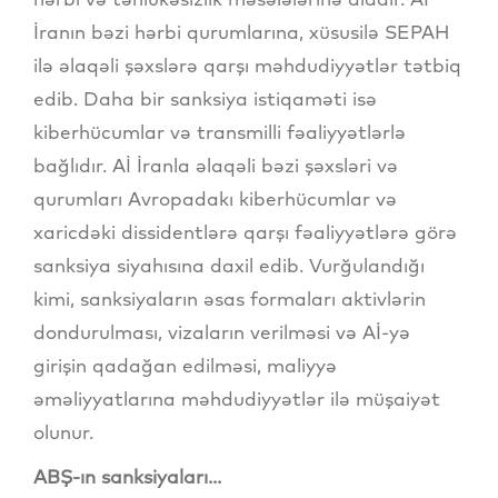
İranın bəzi hərbi qurumlarına, xüsusilə SEPAH
ilə əlaqəli şəxslərə qarşı məhdudiyyətlər tətbiq
edib. Daha bir sanksiya istiqaməti isə
kiberhücumlar və transmilli fəaliyyətlərlə
bağlıdır. Aİ İranla əlaqəli bəzi şəxsləri və
qurumları Avropadakı kiberhücumlar və
xaricdəki dissidentlərə qarşı fəaliyyətlərə görə
sanksiya siyahısına daxil edib. Vurğulandığı
kimi, sanksiyaların əsas formaları aktivlərin
dondurulması, vizaların verilməsi və Aİ-yə
girişin qadağan edilməsi, maliyyə
əməliyyatlarına məhdudiyyətlər ilə müşaiyət
olunur.
ABŞ-ın sanksiyaları...