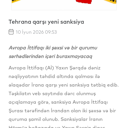
Tehrana qarşı yeni sanksiya
10 İyun 2026 09:53
Avropa İttifaqı iki şəxsi və bir qurumu
sərhədlərindən içəri buraxmayacaq
Avropa İttifaqı (Aİ) Yaxın Şərqdə dəniz
nəqliyyatının təhdid altında qalması ilə
əlaqədar İrana qarşı yeni sanksiya tətbiq edib.
Təşkilatın veb saytında dərc olunmuş
açıqlamaya görə, sanksiya Avropa İttifaqı
Şurası tərəfindən İrandan olan iki şəxsə və bir
quruma şamil olunub. Sanksiyalar İranın
Hörmüz boğazında və Yaxın Şərqin digər