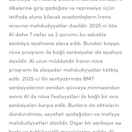
ölkələrinə giriş qadağası və repressiya üçün
istifadə oluna biləcək avadanlıqların İrana
ixracına məhdudiyyətlər daxildir. 2025-ci ildə
Aİ daha 7 nəfər və 2 qurumu bu səbəblə
sanksiya siyahısına əlavə edib. Bundan başqa,
nüvə proqramı ilə bağlı sanksiyalar da siyahıya
daxildir. Aİ uzun müddətdir İranın nüvə
proqramı ilə əlaqədar məhdudiyyətlər tətbiq
edib. 2025-ci ilin sentyabrında BMT
sanksiyalarının yenidən qüvvəyə minməsindən
sonra Aİ də nüvə fəaliyyətləri ilə bağlı bir sıra
sanksiyaları bərpa edib. Bunlara da aktivlərin
dondurulması, səyahət qadağaları və maliyyə
məhdudiyyətləri daxildir. Digər bir sanksiya isə
hərbi və təhlükəsizlik məsələlərinə aiddir. Aİ