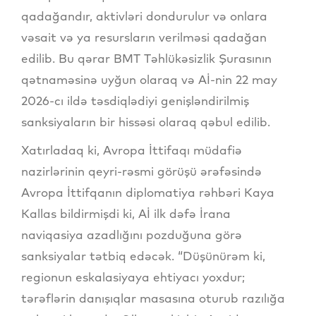
qadağandır, aktivləri dondurulur və onlara
vəsait və ya resursların verilməsi qadağan
edilib. Bu qərar BMT Təhlükəsizlik Şurasının
qətnaməsinə uyğun olaraq və Aİ-nin 22 may
2026-cı ildə təsdiqlədiyi genişləndirilmiş
sanksiyaların bir hissəsi olaraq qəbul edilib.
Xatırladaq ki, Avropa İttifaqı müdafiə
nazirlərinin qeyri-rəsmi görüşü ərəfəsində
Avropa İttifqanın diplomatiya rəhbəri Kaya
Kallas bildirmişdi ki, Aİ ilk dəfə İrana
naviqasiya azadlığını pozduğuna görə
sanksiyalar tətbiq edəcək. “Düşünürəm ki,
regionun eskalasiyaya ehtiyacı yoxdur;
tərəflərin danışıqlar masasına oturub razılığa