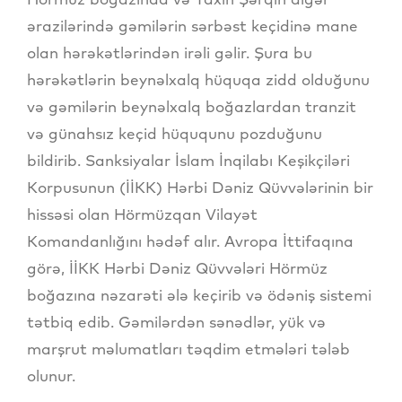
ərazilərində gəmilərin sərbəst keçidinə mane
olan hərəkətlərindən irəli gəlir. Şura bu
hərəkətlərin beynəlxalq hüquqa zidd olduğunu
və gəmilərin beynəlxalq boğazlardan tranzit
və günahsız keçid hüququnu pozduğunu
bildirib. Sanksiyalar İslam İnqilabı Keşikçiləri
Korpusunun (İİKK) Hərbi Dəniz Qüvvələrinin bir
hissəsi olan Hörmüzqan Vilayət
Komandanlığını hədəf alır. Avropa İttifaqına
görə, İİKK Hərbi Dəniz Qüvvələri Hörmüz
boğazına nəzarəti ələ keçirib və ödəniş sistemi
tətbiq edib. Gəmilərdən sənədlər, yük və
marşrut məlumatları təqdim etmələri tələb
olunur.