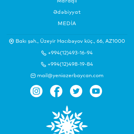
Maraqlı
Ədəbiyyat
MEDİA
Bakı şəh., Üzeyir Hacıbəyov küç., 66, AZ1000
+994(12)493-16-94
+994(12)498-19-84
mail@yeniazerbaycan.com