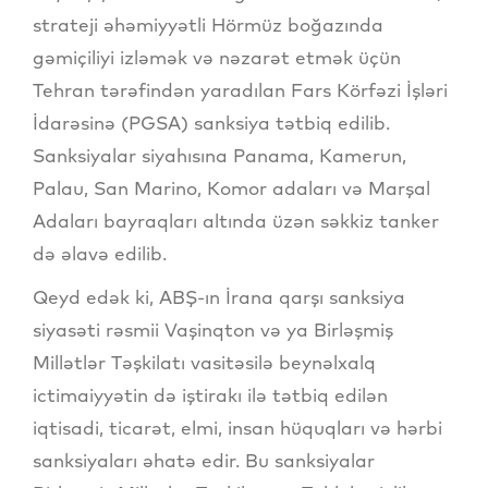
strateji əhəmiyyətli Hörmüz boğazında
gəmiçiliyi izləmək və nəzarət etmək üçün
Tehran tərəfindən yaradılan Fars Körfəzi İşləri
İdarəsinə (PGSA) sanksiya tətbiq edilib.
Sanksiyalar siyahısına Panama, Kamerun,
Palau, San Marino, Komor adaları və Marşal
Adaları bayraqları altında üzən səkkiz tanker
də əlavə edilib.
Qeyd edək ki, ABŞ-ın İrana qarşı sanksiya
siyasəti rəsmii Vaşinqton və ya Birləşmiş
Millətlər Təşkilatı vasitəsilə beynəlxalq
ictimaiyyətin də iştirakı ilə tətbiq edilən
iqtisadi, ticarət, elmi, insan hüquqları və hərbi
sanksiyaları əhatə edir. Bu sanksiyalar