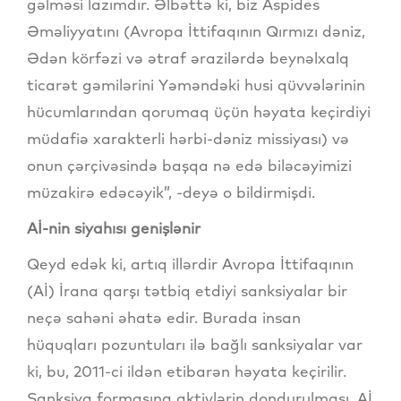
gəlməsi lazımdır. Əlbəttə ki, biz Aspides
Əməliyyatını (Avropa İttifaqının Qırmızı dəniz,
Ədən körfəzi və ətraf ərazilərdə beynəlxalq
ticarət gəmilərini Yəməndəki husi qüvvələrinin
hücumlarından qorumaq üçün həyata keçirdiyi
müdafiə xarakterli hərbi-dəniz missiyası) və
onun çərçivəsində başqa nə edə biləcəyimizi
müzakirə edəcəyik”, -deyə o bildirmişdi.
Aİ-nin siyahısı genişlənir
Qeyd edək ki, artıq illərdir Avropa İttifaqının
(Aİ) İrana qarşı tətbiq etdiyi sanksiyalar bir
neçə sahəni əhatə edir. Burada insan
hüquqları pozuntuları ilə bağlı sanksiyalar var
ki, bu, 2011-ci ildən etibarən həyata keçirilir.
Sanksiya formasına aktivlərin dondurulması, Aİ