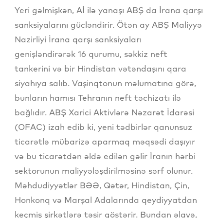
Yeri gəlmişkən, Aİ ilə yanaşı ABŞ da İrana qarşı
sanksiyalarını gücləndirir. Ötən ay ABŞ Maliyyə
Nazirliyi İrana qarşı sanksiyaları
genişləndirərək 16 qurumu, səkkiz neft
tankerini və bir Hindistan vətəndaşını qara
siyahıya salıb. Vaşinqtonun məlumatına görə,
bunların hamısı Tehranın neft təchizatı ilə
bağlıdır. ABŞ Xarici Aktivlərə Nəzarət İdarəsi
(OFAC) izah edib ki, yeni tədbirlər qanunsuz
ticarətlə mübarizə aparmaq məqsədi daşıyır
və bu ticarətdən əldə edilən gəlir İranın hərbi
sektorunun maliyyələşdirilməsinə sərf olunur.
Məhdudiyyətlər BƏƏ, Qətər, Hindistan, Çin,
Honkonq və Marşal Adalarında qeydiyyatdan
keçmiş şirkətlərə təsir göstərir. Bundan əlavə,