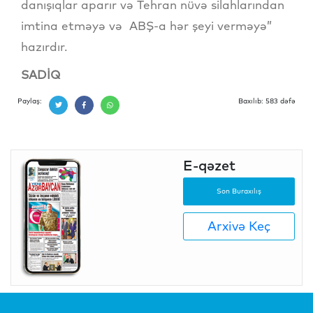
danışıqlar aparır və Tehran nüvə silahlarından
imtina etməyə və ABŞ-a hər şeyi verməyə”
hazırdır.
SADİQ
Paylaş:
Baxılıb: 583 dəfə
E-qəzet
Son Buraxılış
Arxivə Keç