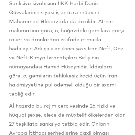
Sanksiya siyahısına İİKK Hərbi Dəniz
Qüvvələrinin siyasi işlər üzrə müavini
Məhəmməd Əkbərzadə də daxildir. Aİ-nin
məlumatına görə, o, boğazdakı gəmilərə qarşı
raket və dronlardan istifadə etməklə
hədələyir. Adı çəkilən ikinci şəxs İran Neft, Qaz
və Neft-Kimya İxracatçıları Birliyinin
nümayəndəsi Həmid Hüseynidir. İddialara
görə, o, gəmilərin təhlükəsiz keçid üçün İran
hakimiyyətinə pul ödəməli olduğu bir sxemi
təbliğ edir.
Aİ hazırda bu rejim çərçivəsində 26 fiziki və
hüquqi şəxsə, eləcə də müxtəlif ölkələrdən olan
27 təşkilata sanksiya tətbiq edir. Onların
Avropa İttifaqı sərhədlərinə daxil olması