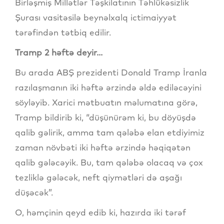
Birləşmiş Millətlər Təşkilatının Təhlükəsizlik
Şurası vasitəsilə beynəlxalq ictimaiyyət
tərəfindən tətbiq edilir.
Tramp 2 həftə deyir...
Bu arada ABŞ prezidenti Donald Tramp İranla
razılaşmanın iki həftə ərzində əldə ediləcəyini
söyləyib. Xarici mətbuatın məlumatına görə,
Tramp bildirib ki, “düşünürəm ki, bu döyüşdə
qalib gəlirik, amma tam qələbə elan etdiyimiz
zaman növbəti iki həftə ərzində həqiqətən
qalib gələcəyik. Bu, tam qələbə olacaq və çox
tezliklə gələcək, neft qiymətləri də aşağı
düşəcək”.
O, həmçinin qeyd edib ki, hazırda iki tərəf