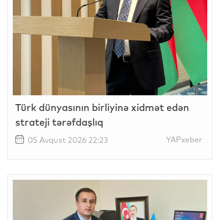
Türk dünyasının birliyinə xidmət edən
strateji tərəfdaşlıq
YAPxeber
05 Avqust 2026 22:23