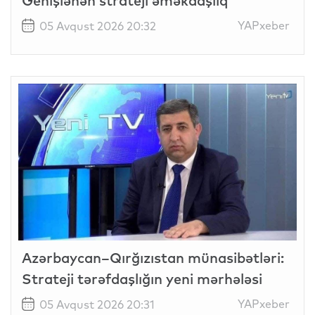
Genişlənən strateji əməkdaşlıq
YAPxeber
05 Avqust 2026 20:32
Azərbaycan–Qırğızıstan münasibətləri:
Strateji tərəfdaşlığın yeni mərhələsi
YAPxeber
05 Avqust 2026 20:31