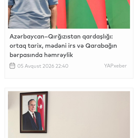
Azərbaycan–Qırğızıstan qardaşlığı:
ortaq tarix, mədəni irs və Qarabağın
bərpasında həmrəylik
YAPxeber
05 Avqust 2026 22:40