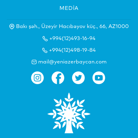
MEDİA
Bakı şəh., Üzeyir Hacıbəyov küç., 66, AZ1000
+994(12)493-16-94
+994(12)498-19-84
mail@yeniazerbaycan.com