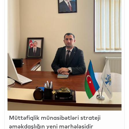
Müttəfiqlik münasibətləri strateji
əməkdaşlığın yeni mərhələsidir