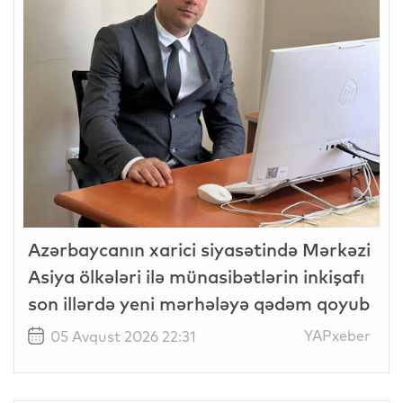
Azərbaycanın xarici siyasətində Mərkəzi
Asiya ölkələri ilə münasibətlərin inkişafı
son illərdə yeni mərhələyə qədəm qoyub
YAPxeber
05 Avqust 2026 22:31