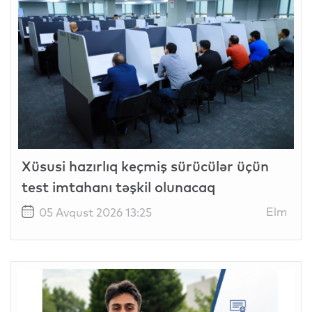
Xüsusi hazırlıq keçmiş sürücülər üçün
test imtahanı təşkil olunacaq
Elm
05 Avqust 2026 13:25