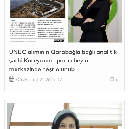
UNEC aliminin Qarabağla bağlı analitik
şərhi Koreyanın aparıcı beyin
mərkəzində nəşr olunub
Elm
06 Avqust 2026 16:17