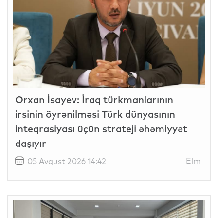
Orxan İsayev: İraq türkmanlarının
irsinin öyrənilməsi Türk dünyasının
inteqrasiyası üçün strateji əhəmiyyət
daşıyır
Elm
05 Avqust 2026 14:42