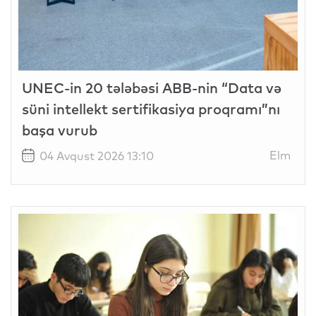
UNEC-in 20 tələbəsi ABB-nin “Data və
süni intellekt sertifikasiya proqramı”nı
başa vurub
Elm
04 Avqust 2026 13:10