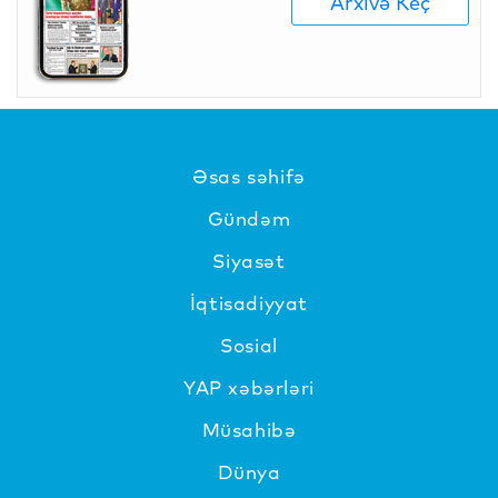
Arxivə Keç
Əsas səhifə
Gündəm
Siyasət
İqtisadiyyat
Sosial
YAP xəbərləri
Müsahibə
Dünya