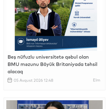
Beş nüfuzlu universitetə qəbul olan
BMU məzunu Böyük Britaniyada təhsil
alacaq
Elm
05 Avqust 2026 12:48