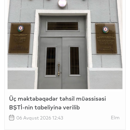
Üç məktəbəqədər təhsil müəssisəsi
BŞTİ-nin tabeliyinə verilib
Elm
06 Avqust 2026 12:43