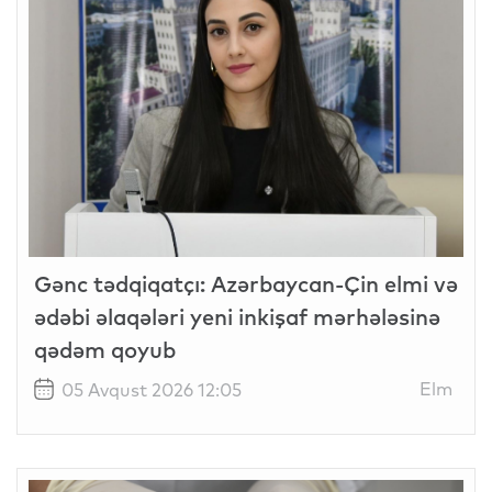
Gənc tədqiqatçı: Azərbaycan-Çin elmi və
ədəbi əlaqələri yeni inkişaf mərhələsinə
qədəm qoyub
Elm
05 Avqust 2026 12:05