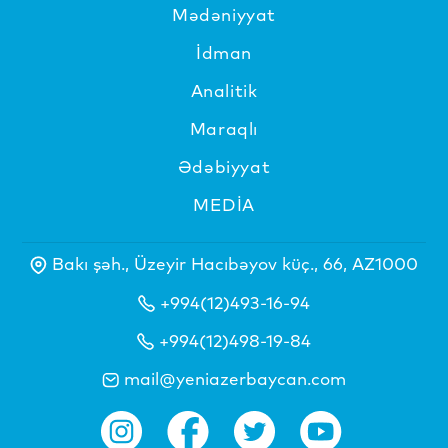
Mədəniyyat
İdman
Analitik
Maraqlı
Ədəbiyyat
MEDİA
Bakı şəh., Üzeyir Hacıbəyov küç., 66, AZ1000
+994(12)493-16-94
+994(12)498-19-84
mail@yeniazerbaycan.com