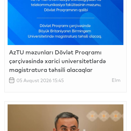
AzTU məzunları Dövlət Proqramı
çərçivəsində xarici universitetlərdə
magistratura təhsili alacaqlar
Elm
05 Avqust 2026 15:45