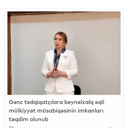
Gənc tədqiqatçılara beynəlxalq əqli
mülkiyyət müsabiqəsinin imkanları
təqdim olunub