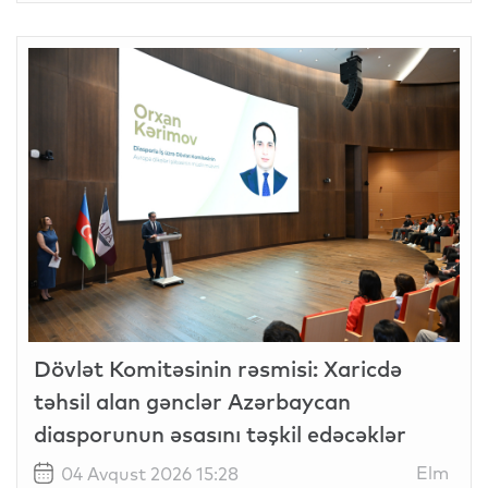
Dövlət Komitəsinin rəsmisi: Xaricdə
təhsil alan gənclər Azərbaycan
diasporunun əsasını təşkil edəcəklər
Elm
04 Avqust 2026 15:28