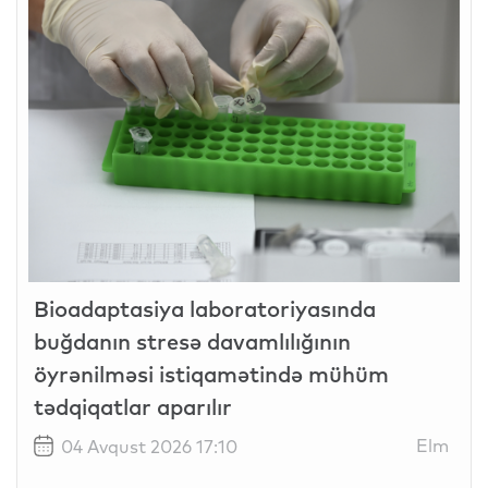
Bioadaptasiya laboratoriyasında
buğdanın stresə davamlılığının
öyrənilməsi istiqamətində mühüm
tədqiqatlar aparılır
Elm
04 Avqust 2026 17:10