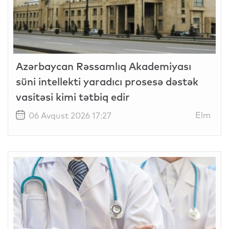
Azərbaycan Rəssamlıq Akademiyası
süni intellekti yaradıcı prosesə dəstək
vasitəsi kimi tətbiq edir
Elm
06 Avqust 2026 17:27