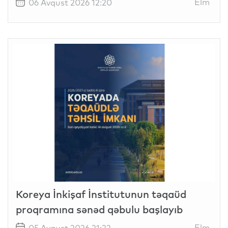
Elm
06 Avqust 2026 12:20
Koreya İnkişaf İnstitutunun təqaüd
proqramına sənəd qəbulu başlayıb
Elm
05 Avqust 2026 21:22