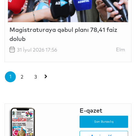
Magistraturaya qəbul planı 78,41 faiz
dolub
Elm
31 İyul 2026 17:56
1
2
3
E-qəzet
Son Buraxılış