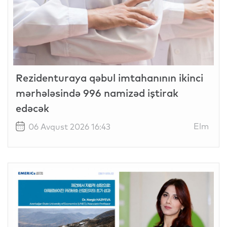
Rezidenturaya qəbul imtahanının ikinci
mərhələsində 996 namizəd iştirak
edəcək
Elm
06 Avqust 2026 16:43