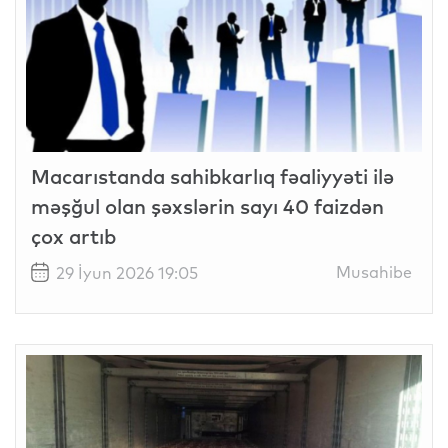
Macarıstanda sahibkarlıq fəaliyyəti ilə
məşğul olan şəxslərin sayı 40 faizdən
çox artıb
Musahibe
29 İyun 2026 19:05