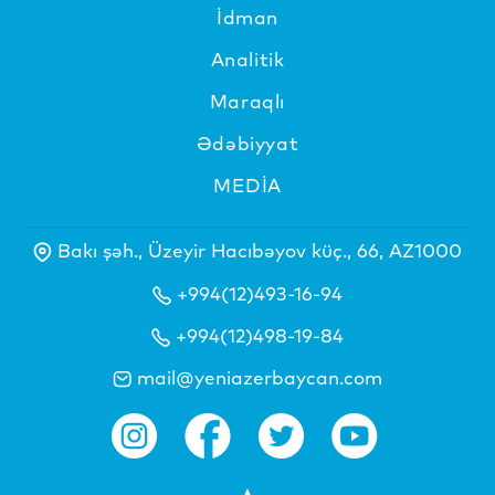
İdman
Analitik
Maraqlı
Ədəbiyyat
MEDİA
Bakı şəh., Üzeyir Hacıbəyov küç., 66, AZ1000
+994(12)493-16-94
+994(12)498-19-84
mail@yeniazerbaycan.com