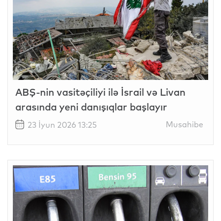
ABŞ-nin vasitəçiliyi ilə İsrail və Livan
arasında yeni danışıqlar başlayır
Musahibe
23 İyun 2026 13:25