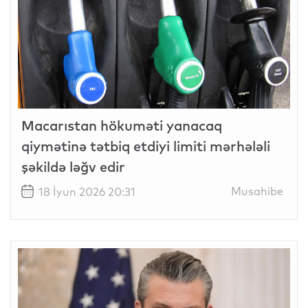
Macarıstan hökuməti yanacaq
qiymətinə tətbiq etdiyi limiti mərhələli
şəkildə ləğv edir
Musahibe
18 İyun 2026 20:31