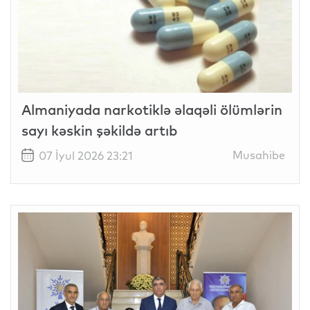
Almaniyada narkotiklə əlaqəli ölümlərin
sayı kəskin şəkildə artıb
Musahibe
07 İyul 2026 23:21