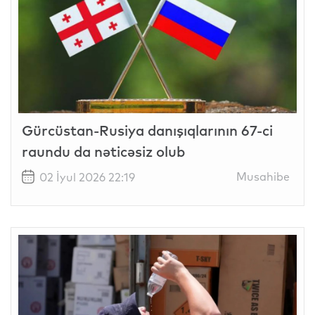
Gürcüstan-Rusiya danışıqlarının 67-ci
raundu da nəticəsiz olub
Musahibe
02 İyul 2026 22:19