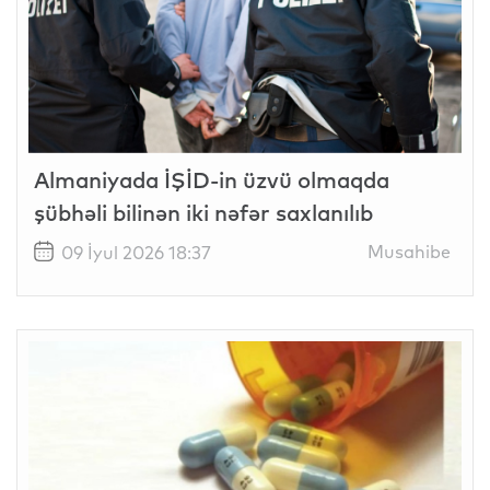
Almaniyada İŞİD-in üzvü olmaqda
şübhəli bilinən iki nəfər saxlanılıb
Musahibe
09 İyul 2026 18:37