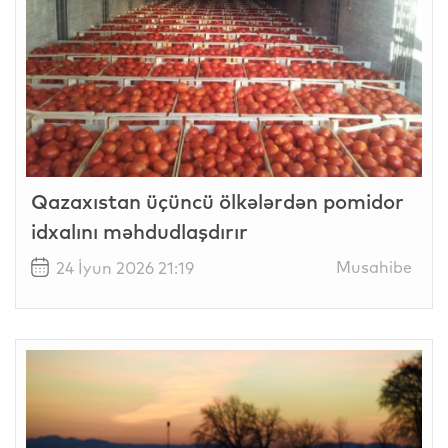
Qazaxıstan üçüncü ölkələrdən pomidor
idxalını məhdudlaşdırır
Musahibe
24 İyun 2026 21:19