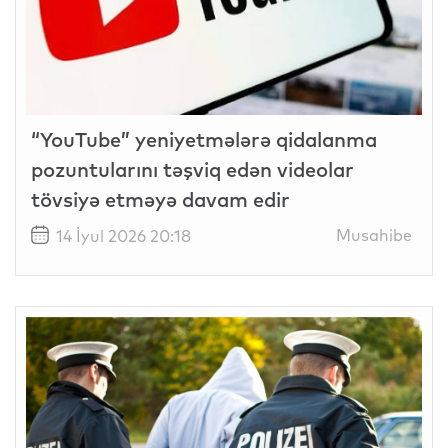
“YouTube” yeniyetmələrə qidalanma
pozuntularını təşviq edən videolar
tövsiyə etməyə davam edir
Musahibe
14 İyul 2026 20:18