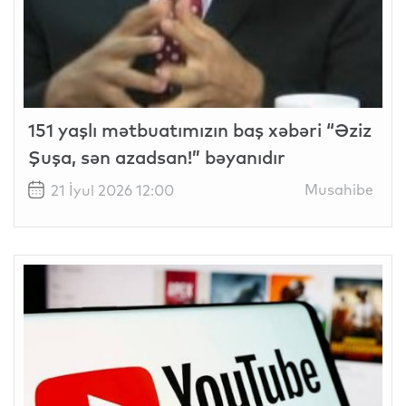
151 yaşlı mətbuatımızın baş xəbəri “Əziz
Şuşa, sən azadsan!” bəyanıdır
Musahibe
21 İyul 2026 12:00