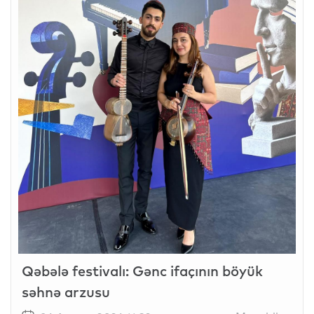
Qəbələ festivalı: Gənc ifaçının böyük
səhnə arzusu