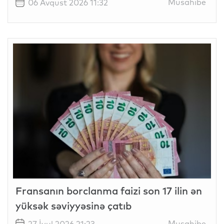
Musahibe
06 Avqust 2026 11:32
Fransanın borclanma faizi son 17 ilin ən
yüksək səviyyəsinə çatıb
Musahibe
27 İyul 2026 21:23