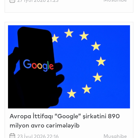
Avropa İttifaqı “Google” şirkətini 890
milyon avro cərimələyib
Musahibe
23 İyul 2026 22:16