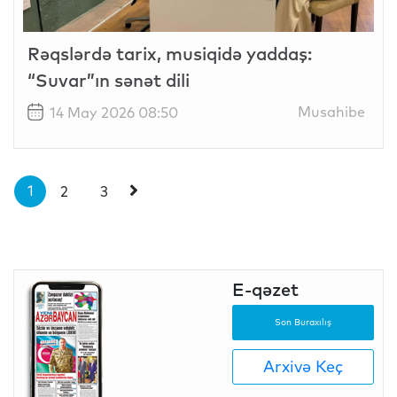
Rəqslərdə tarix, musiqidə yaddaş:
“Suvar”ın sənət dili
Musahibe
14 May 2026 08:50
1
2
3
E-qəzet
Son Buraxılış
Arxivə Keç