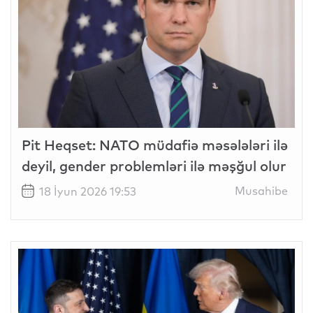
Pit Heqset: NATO müdafiə məsələləri ilə
deyil, gender problemləri ilə məşğul olur
Musahibe
18 İyun 2026 19:53