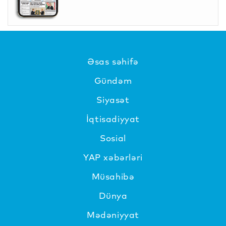
Əsas səhifə
Gündəm
Siyasət
İqtisadiyyat
Sosial
YAP xəbərləri
Müsahibə
Dünya
Mədəniyyat