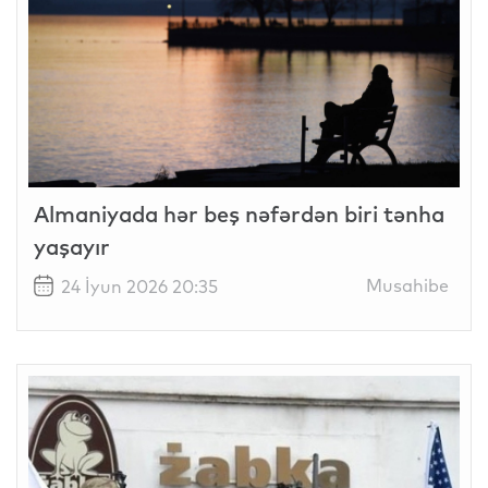
Almaniyada hər beş nəfərdən biri tənha
yaşayır
Musahibe
24 İyun 2026 20:35