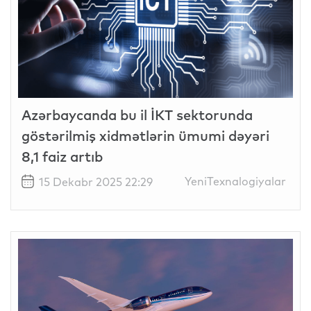
Azərbaycanda bu il İKT sektorunda
göstərilmiş xidmətlərin ümumi dəyəri
8,1 faiz artıb
YeniTexnalogiyalar
15 Dekabr 2025 22:29