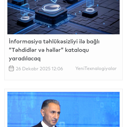
İnformasiya təhlükəsizliyi ilə bağlı
“Təhdidlər və həllər” kataloqu
yaradılacaq
YeniTexnalogiyalar
26 Dekabr 2025 12:06