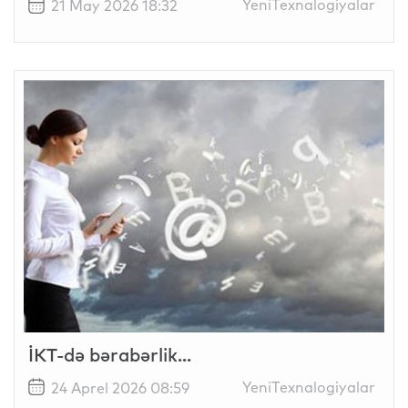
YeniTexnalogiyalar
21 May 2026 18:32
İKT-də bərabərlik...
YeniTexnalogiyalar
24 Aprel 2026 08:59