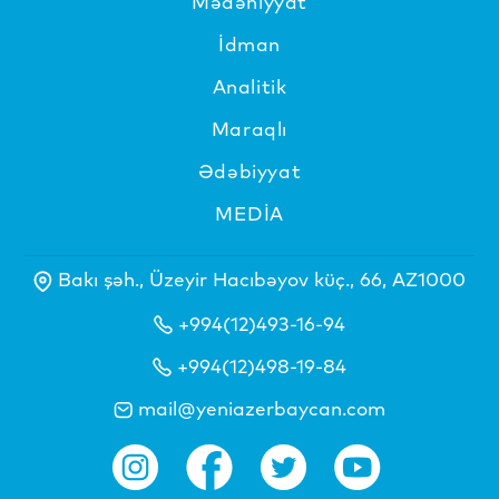
Mədəniyyat
İdman
Analitik
Maraqlı
Ədəbiyyat
MEDİA
Bakı şəh., Üzeyir Hacıbəyov küç., 66, AZ1000
+994(12)493-16-94
+994(12)498-19-84
mail@yeniazerbaycan.com