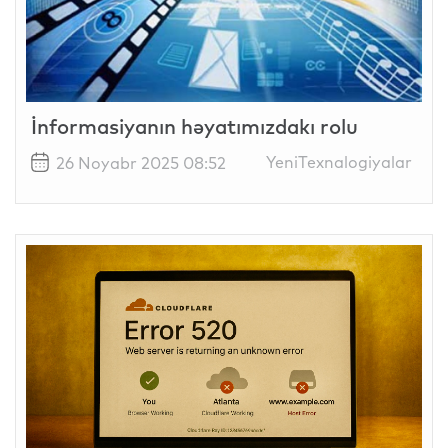
İnformasiyanın həyatımızdakı rolu
YeniTexnalogiyalar
26 Noyabr 2025 08:52