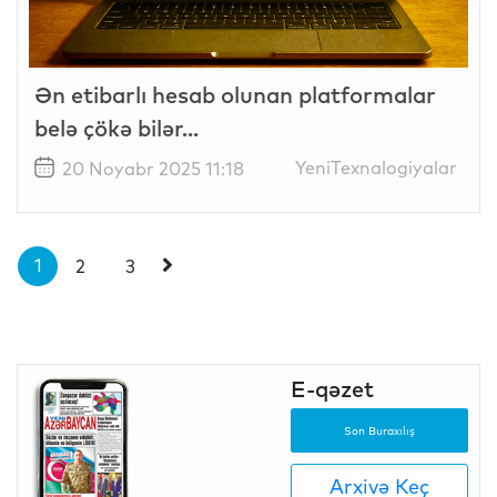
Ən etibarlı hesab olunan platformalar
belə çökə bilər...
YeniTexnalogiyalar
20 Noyabr 2025 11:18
1
2
3
E-qəzet
Son Buraxılış
Arxivə Keç