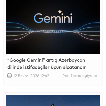
“Google Gemini” artıq Azərbaycan
dilində istifadəçilər üçün əlçatandır
YeniTexnalogiyalar
12 Fevral 2026 12:42