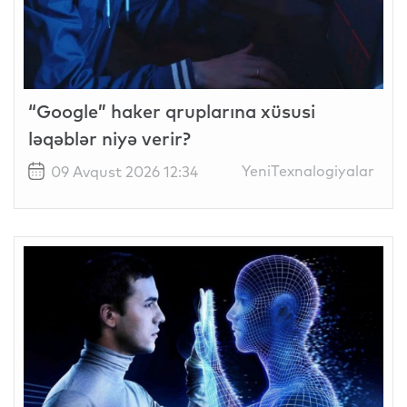
“Google” haker qruplarına xüsusi
ləqəblər niyə verir?
YeniTexnalogiyalar
09 Avqust 2026 12:34