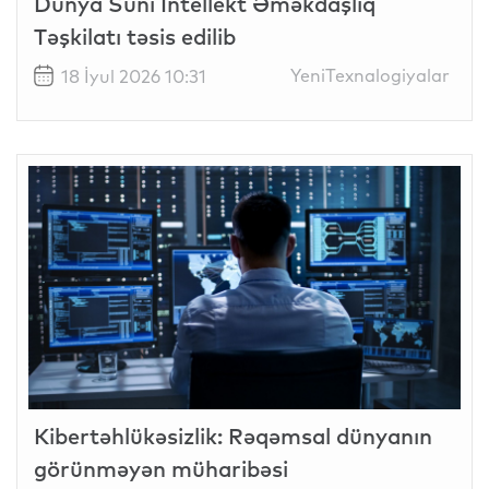
Dünya Süni İntellekt Əməkdaşlıq
Təşkilatı təsis edilib
YeniTexnalogiyalar
18 İyul 2026 10:31
Kibertəhlükəsizlik: Rəqəmsal dünyanın
görünməyən müharibəsi