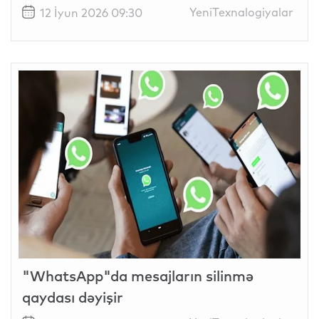
YeniTexnalogiyalar
12 İyun 2026 09:30
"WhatsApp"da mesajların silinmə
qaydası dəyişir