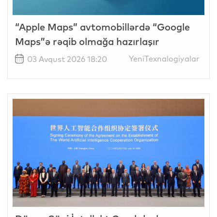
“Apple Maps” avtomobillərdə “Google
Maps”ə rəqib olmağa hazırlaşır
YeniTexnalogiyalar
03 Avqust 2026 18:20