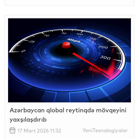
Azərbaycan qlobal reytinqdə mövqeyini
yaxşılaşdırıb
YeniTexnalogiyalar
17 Mart 2026 11:32