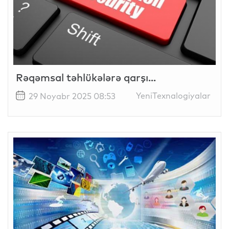
Rəqəmsal təhlükələrə qarşı...
YeniTexnalogiyalar
29 Noyabr 2025 08:53