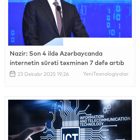
Nazir: Son 4 ildə Azərbaycanda
internetin sürəti təxminən 7 dəfə artıb
YeniTexnalogiyalar
23 Dekabr 2025 19:26