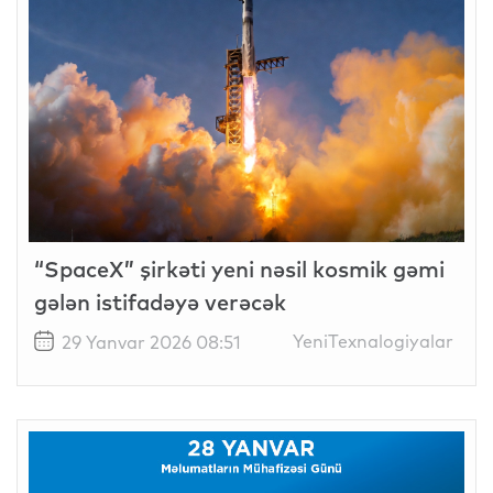
“SpaceX” şirkəti yeni nəsil kosmik gəmi
gələn istifadəyə verəcək
YeniTexnalogiyalar
29 Yanvar 2026 08:51