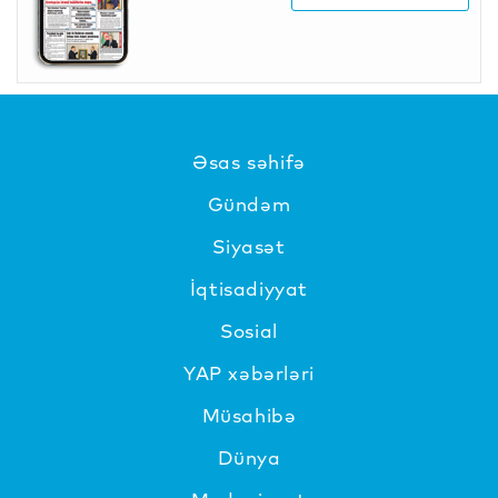
Əsas səhifə
Gündəm
Siyasət
İqtisadiyyat
Sosial
YAP xəbərləri
Müsahibə
Dünya