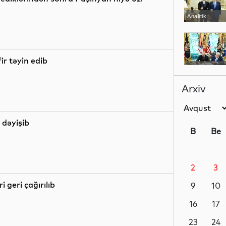
Analitik
r təyin edib
Siyasət
Arxiv
Dünya
 dəyişib
B
Be
2
3
Gündəm
 geri çağırılıb
9
10
16
17
Dünya
23
24