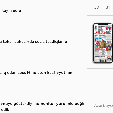
30
31
 təyin edib
Elm
 təhsil sahəsində saziş təsdiqlənib
Dünya
ıq edən şəxs Hindistan kəşfiyyatının
Siyasət
Yeni
ynaya göstərdiyi humanitar yardımla bağlı
texnologiyalar
Azərbayca
 edib