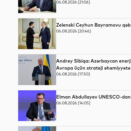
06.08.2026 [21:06]
Zelenski Ceyhun Bayramovu qəbu
06.08.2026 [20:46]
Andrey Sibiqa: Azərbaycan enerji
Avropa üçün strateji əhəmiyyətə
06.08.2026 [17:50]
Elman Abdullayev UNESCO-dan ger
06.08.2026 [14:05]