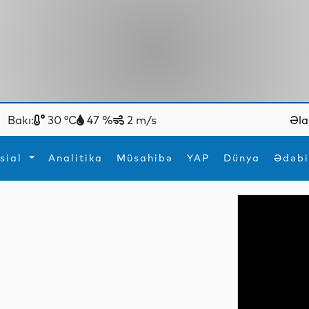
Bakı:
30 °C
47 %
2 m/s
Əla
sial
Analitika
Müsahibə
YAP
Dünya
Ədəbi
ya
İdman
Maraqlı
İdman
Yeni texnologiyalar