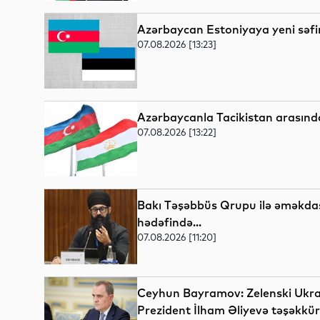
Azərbaycan Estoniyaya yeni səfir
07.08.2026 [13:23]
Azərbaycanla Tacikistan arasında
07.08.2026 [13:22]
Bakı Təşəbbüs Qrupu ilə əməkdaşl
hədəfində...
07.08.2026 [11:20]
Ceyhun Bayramov: Zelenski Ukra
Prezident İlham Əliyevə təşəkkür