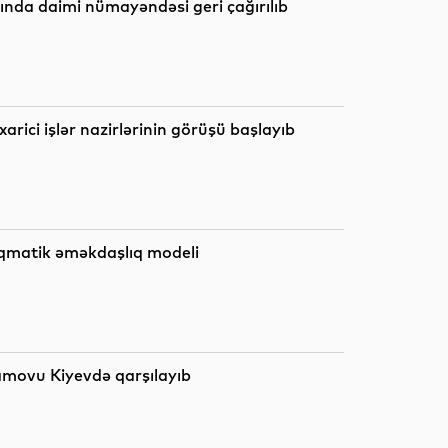
Sosial
nda daimi nümayəndəsi geri çağırılıb
Dünya
rici işlər nazirlərinin görüşü başlayıb
Maraqlı
aqmatik əməkdaşlıq modeli
Maraqlı
movu Kiyevdə qarşılayıb
Analitik