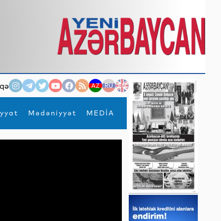
qə
AZ
RU
EN
yyat
Mədəniyyət
MEDİA
×