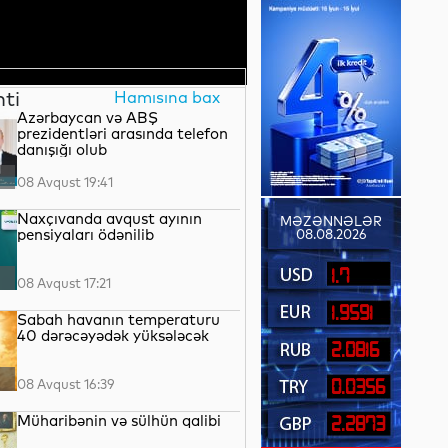
nti
Hamısına bax
Azərbaycan və ABŞ
prezidentləri arasında telefon
danışığı olub
08 Avqust 19:41
Naxçıvanda avqust ayının
MƏZƏNNƏLƏR
pensiyaları ödənilib
08.08.2026
1.7
08 Avqust 17:21
1.9591
Sabah havanın temperaturu
40 dərəcəyədək yüksələcək
2.0816
08 Avqust 16:39
0.0356
Müharibənin və sülhün qalibi
2.2873