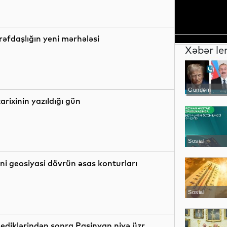
əfdaşlığın yeni mərhələsi
Xəbər le
Gündəm
rixinin yazıldığı gün
Sosial
i geosiyasi dövrün əsas konturları
Sosial
dediklərindən sonra Paşinyan niyə üzr