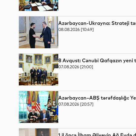
Azərbaycan-Ukrayna: Strateji tər
08.08.2026 [10:49]
8 Avqust: Cənubi Qafqazın yeni ta
07.08.2026 [21:00]
Azərbaycan–ABŞ tərəfdaşlığı: Yen
07.08.2026 [20:57]
1 il öncə İlham Əliyevin Ağ Evdə 