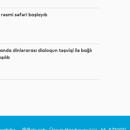
əsmi səfəri başlayıb
Siyasət
Siyasət
da dinlərarası dialoqun təşviqi ilə bağlı
şılıb
Siyasət
Dünya
sahibə
Bakı şəh., Üzeyir Hacıbəyov küç., 66, AZ1000