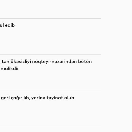
Analitik
l edib
Analitik
 təhlükəsizliyi nöqteyi-nəzərindən bütün
 malikdir
Ədəbiyyat
i çağırılıb, yerinə təyinat olub
Sosial