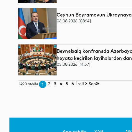
Ceyhun Bayramovun Ukraynaya r
06.08.2026 [08:14]
Beynəlxalq konfransda Azərbaycan
həyata keçirilən layihələrdən danı
05.08.2026 [14:57]
2
3
4
5
6
İrəli
Son
1490 səhifə
1
Ana səhifə
YAP
Mü