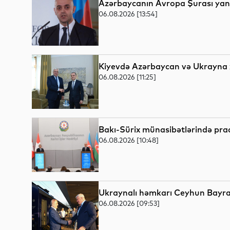
Azərbaycanın Avropa Şurası yanı
06.08.2026 [13:54]
Kiyevdə Azərbaycan və Ukrayna xa
06.08.2026 [11:25]
Bakı-Sürix münasibətlərində pr
06.08.2026 [10:48]
Ukraynalı həmkarı Ceyhun Bayra
06.08.2026 [09:53]