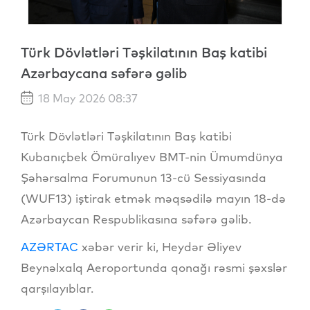
Türk Dövlətləri Təşkilatının Baş katibi
Azərbaycana səfərə gəlib
18 May 2026 08:37
Türk Dövlətləri Təşkilatının Baş katibi
Kubanıçbek Ömüralıyev BMT-nin Ümumdünya
Şəhərsalma Forumunun 13-cü Sessiyasında
(WUF13) iştirak etmək məqsədilə mayın 18-də
Azərbaycan Respublikasına səfərə gəlib.
AZƏRTAC
xəbər verir ki, Heydər Əliyev
Beynəlxalq Aeroportunda qonağı rəsmi şəxslər
qarşılayıblar.