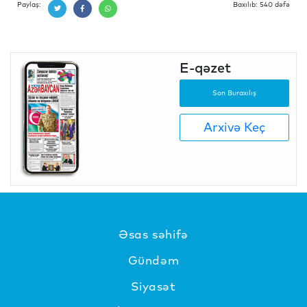
Paylaş:
Baxılıb: 540 dəfə
E-qəzet
Son Buraxılış
Arxivə Keç
Əsas səhifə
Gündəm
Siyasət