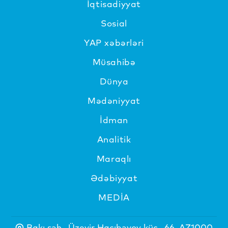
İqtisadiyyat
Sosial
YAP xəbərləri
Müsahibə
Dünya
Mədəniyyat
İdman
Analitik
Maraqlı
Ədəbiyyat
MEDİA
Bakı şəh., Üzeyir Hacıbəyov küç., 66, AZ1000