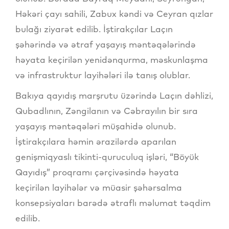
Həkəri çayı sahili, Zabux kəndi və Ceyran qızlar
bulağı ziyarət edilib. İştirakçılar Laçın
şəhərində və ətraf yaşayış məntəqələrində
həyata keçirilən yenidənqurma, məskunlaşma
və infrastruktur layihələri ilə tanış olublar.
Bakıya qayıdış marşrutu üzərində Laçın dəhlizi,
Qubadlının, Zəngilanın və Cəbrayılın bir sıra
yaşayış məntəqələri müşahidə olunub.
İştirakçılara həmin ərazilərdə aparılan
genişmiqyaslı tikinti-quruculuq işləri, “Böyük
Qayıdış” proqramı çərçivəsində həyata
keçirilən layihələr və müasir şəhərsalma
konsepsiyaları barədə ətraflı məlumat təqdim
edilib.