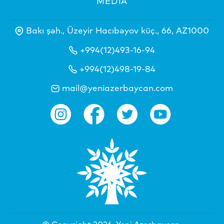
MEDİA
Bakı şəh., Üzeyir Hacıbəyov küç., 66, AZ1000
+994(12)493-16-94
+994(12)498-19-84
mail@yeniazerbaycan.com