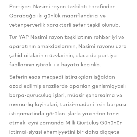
Partiyası Nəsimi rayon təşkilatı tərəfindən
Qarabağa iki günlük maarifləndirici və
vətənpərvərlik xarakterli səfər təşkil olunub.
Tur YAP Nəsimi rayon təşkilatının rəhbərliyi və
aparatının əməkdaşlarının, Nəsimi rayonu üzrə
şəhid ailələrinin üzvlərinin, eləcə də partiya
fəallarının iştirakı ilə həyata keçirilib.
Səfərin əsas məqsədi iştirakçıları işğaldan
azad edilmiş ərazilərdə aparılan genişmiqyaslı
bərpa-quruculuq işləri, müasir şəhərsalma və
memarlıq layihələri, tarixi-mədəni irsin bərpası
istiqamətində görülən işlərlə yaxından tanış
etmək, eyni zamanda Milli Qurtuluş Gününün
ictimai-siyasi əhəmiyyətini bir daha diqqətə