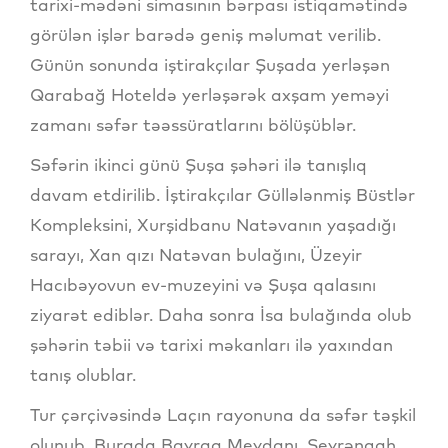
tarixi-mədəni simasının bərpası istiqamətində
görülən işlər barədə geniş məlumat verilib.
Günün sonunda iştirakçılar Şuşada yerləşən
Qarabağ Hoteldə yerləşərək axşam yeməyi
zamanı səfər təəssüratlarını bölüşüblər.
Səfərin ikinci günü Şuşa şəhəri ilə tanışlıq
davam etdirilib. İştirakçılar Güllələnmiş Büstlər
Kompleksini, Xurşidbanu Natəvanın yaşadığı
sarayı, Xan qızı Natəvan bulağını, Üzeyir
Hacıbəyovun ev-muzeyini və Şuşa qalasını
ziyarət ediblər. Daha sonra İsa bulağında olub
şəhərin təbii və tarixi məkanları ilə yaxından
tanış olublar.
Tur çərçivəsində Laçın rayonuna da səfər təşkil
olunub. Burada Bayraq Meydanı, Seyrəngah,