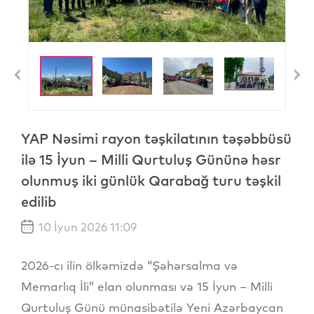
Previous
N
YAP Nəsimi rayon təşkilatının təşəbbüsü
ilə 15 İyun – Milli Qurtuluş Gününə həsr
olunmuş iki günlük Qarabağ turu təşkil
edilib
10 İyun 2026 11:09
2026-cı ilin ölkəmizdə “Şəhərsalma və
Memarlıq İli” elan olunması və 15 İyun – Milli
Qurtuluş Günü münasibətilə Yeni Azərbaycan