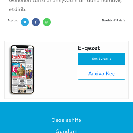
Gününün tarixi əhəmiyyətini bir daha nümayiş
etdirib.
Paylaş:
Baxılıb: 419 dəfə
E-qəzet
Son Buraxılış
Arxivə Keç
Əsas səhifə
Gündəm