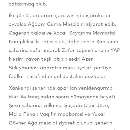
çatdırmaq olub.
İki günlük proqram çərçivəsində iştirakçılar
əvvəlcə Ağdam Cümə Məscidini ziyarət edib,
Əsgəran qalası və Xocalı Soyqırımı Memorial
Kompleksi ilə tanış olub, daha sonra Xankəndi
şəhərinə səfər edərək Zəfər tağının önünə YAP
Nəsimi rayon təşkilatının sədri Azər
Süleymanov, aparatın məsul işçiləri partiya
fəalları tərəfindən gül dəstələri düzüblər.
Xankəndi şəhərində aparılan yenidənqurma
işləri ilə tanışlıqdan sonra nümayəndə heyəti
Şuşa şəhərinə yollanıb. Şuşada Cıdır düzü,
Molla Pənah Vaqifin məqbərəsi və Yuxarı
Gövhər Ağa məscidi ziyarət olunub, şəhərin