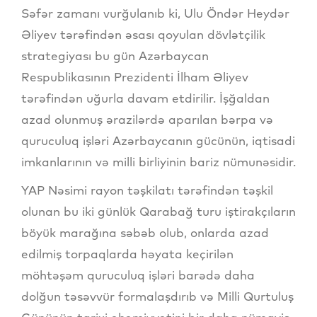
Səfər zamanı vurğulanıb ki, Ulu Öndər Heydər
Əliyev tərəfindən əsası qoyulan dövlətçilik
strategiyası bu gün Azərbaycan
Respublikasının Prezidenti İlham Əliyev
tərəfindən uğurla davam etdirilir. İşğaldan
azad olunmuş ərazilərdə aparılan bərpa və
quruculuq işləri Azərbaycanın gücünün, iqtisadi
imkanlarının və milli birliyinin bariz nümunəsidir.
YAP Nəsimi rayon təşkilatı tərəfindən təşkil
olunan bu iki günlük Qarabağ turu iştirakçıların
böyük marağına səbəb olub, onlarda azad
edilmiş torpaqlarda həyata keçirilən
möhtəşəm quruculuq işləri barədə daha
dolğun təsəvvür formalaşdırıb və Milli Qurtuluş