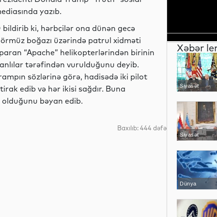
ediasında yazıb.
 bildirib ki, hərbçilər ona dünən gecə
örmüz boğazı üzərində patrul xidməti
Xəbər le
paran “Apache” helikopterlərindən birinin
ranlılar tərəfindən vurulduğunu deyib.
rampın sözlərinə görə, hadisədə iki pilot
Siyasət
ştirak edib və hər ikisi sağdır. Buna
 olduğunu bəyan edib.
Baxılıb: 444 dəfə
Siyasət
Dünya