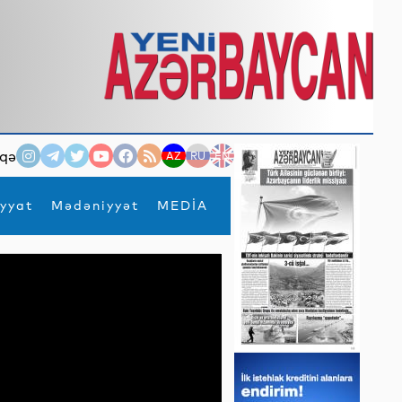
qə
AZ
RU
EN
yyat
Mədəniyyət
MEDİA
×