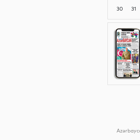
30
31
Dünya
Dünya
Dünya
İdman
Azərbayca