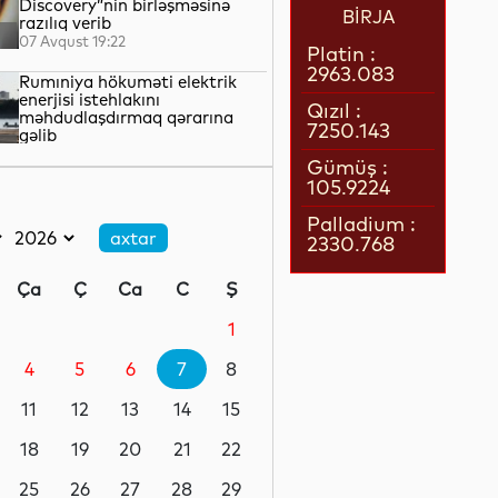
Discovery”nin birləşməsinə
BİRJA
razılıq verib
07 Avqust 19:22
Platin :
2963.083
Rumıniya hökuməti elektrik
enerjisi istehlakını
Qızıl :
məhdudlaşdırmaq qərarına
7250.143
gəlib
07 Avqust 18:45
Gümüş :
105.9224
ABŞ Kiber Komandanlığı şəxsi
heyəti arasında intihar
Palladium :
hadisələrini araşdırır
2330.768
07 Avqust 18:19
Ça
Ç
Ca
C
Ş
Tailandda məktəbdə baş verən
atışma nəticəsində iki nəfər
1
həlak olub
4
5
6
7
8
07 Avqust 17:49
11
12
13
14
15
Amerikalı astronavtlar
quraşdırma işlərindən sonra
18
19
20
21
22
Beynəlxalq Kosmik Stansiyaya
qayıdıblar
25
26
27
28
29
07 Avqust 17:25