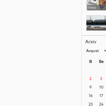
Dünya
Dünya
Arxiv
Dünya
B
Be
2
3
Dünya
9
10
16
17
Dünya
23
24