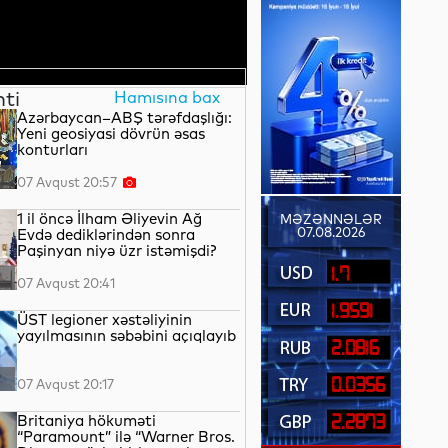
nti
Hamısına bax
Azərbaycan–ABŞ tərəfdaşlığı:
Yeni geosiyasi dövrün əsas
konturları
07 Avqust 20:57
1 il öncə İlham Əliyevin Ağ
MƏZƏNNƏLƏR
07.08.2026
Evdə dediklərindən sonra
Paşinyan niyə üzr istəmişdi?
1.7
07 Avqust 20:41
1.9591
ÜST legioner xəstəliyinin
yayılmasının səbəbini açıqlayıb
2.0816
0.0356
07 Avqust 20:17
Britaniya hökuməti
2.2873
“Paramount” ilə “Warner Bros.