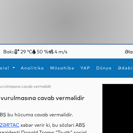
Bakı:
29 °C
50 %
4 m/s
Əla
sial
Analitika
Müsahibə
YAP
Dünya
Ədəbi
vurulmasına cavab verməlidir
ya
İdman
Maraqlı
 vurulmasına cavab verməlidir
İdman
Yeni texnologiyalar
BŞ bu hücuma cavab verməlidir.
ZƏRTAC
xəbər verir ki, bu sözləri ABŞ
rezidenti Donald Tramp “Truth” sosial