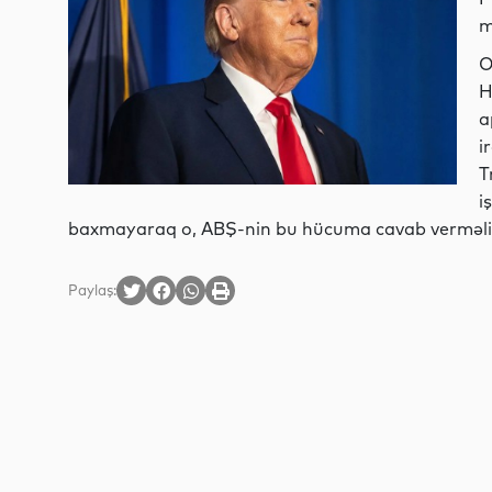
m
O
H
a
i
T
i
baxmayaraq o, ABŞ-nin bu hücuma cavab verməli
Paylaş: