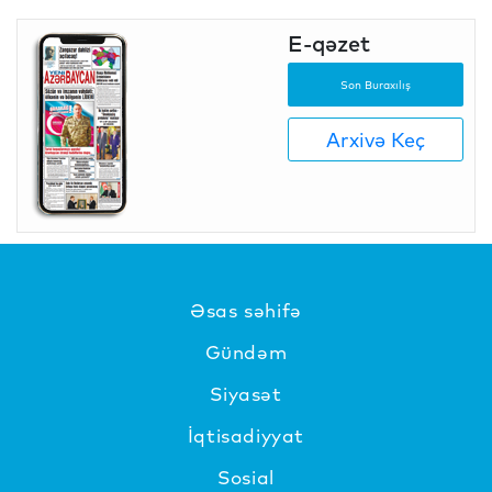
E-qəzet
Son Buraxılış
Arxivə Keç
Əsas səhifə
Gündəm
Siyasət
İqtisadiyyat
Sosial