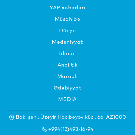
YAP xəbərləri
Müsahibə
Dünya
Mədəniyyat
İdman
Analitik
Maraqlı
Ədəbiyyat
MEDİA
Bakı şəh., Üzeyir Hacıbəyov küç., 66, AZ1000
+994(12)493-16-94