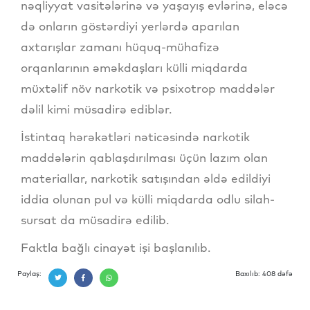
nəqliyyat vasitələrinə və yaşayış evlərinə, eləcə
də onların göstərdiyi yerlərdə aparılan
axtarışlar zamanı hüquq-mühafizə
orqanlarının əməkdaşları külli miqdarda
müxtəlif növ narkotik və psixotrop maddələr
dəlil kimi müsadirə ediblər.
İstintaq hərəkətləri nəticəsində narkotik
maddələrin qablaşdırılması üçün lazım olan
materiallar, narkotik satışından əldə edildiyi
iddia olunan pul və külli miqdarda odlu silah-
sursat da müsadirə edilib.
Faktla bağlı cinayət işi başlanılıb.
Paylaş:
Baxılıb: 408 dəfə