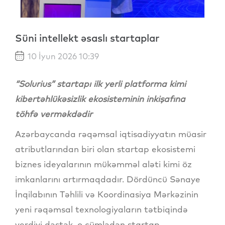
Süni intellekt əsaslı startaplar
10 İyun 2026 10:39
“Solurius” startapı ilk yerli platforma kimi
kibertəhlükəsizlik ekosisteminin inkişafına
töhfə verməkdədir
Azərbaycanda rəqəmsal iqtisadiyyatın müasir
atributlarından biri olan startap ekosistemi
biznes ideyalarının mükəmməl aləti kimi öz
imkanlarını artırmaqdadır. Dördüncü Sənaye
İnqilabının Təhlili və Koordinasiya Mərkəzinin
yeni rəqəmsal texnologiyaların tətbiqində
verdiyi dəstək, o cümlədən startap