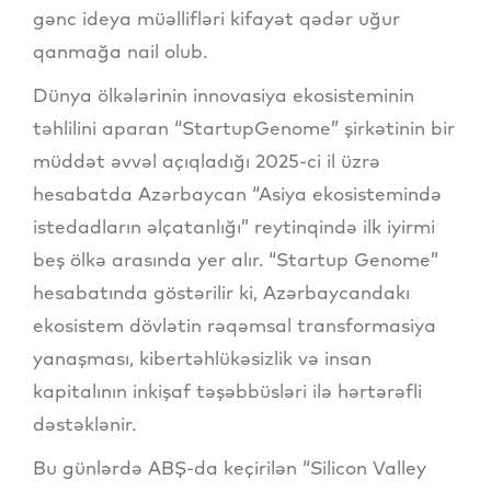
gənc ideya müəllifləri kifayət qədər uğur
qanmağa nail olub.
Dünya ölkələrinin innovasiya ekosisteminin
təhlilini aparan “StartupGenome” şirkətinin bir
müddət əvvəl açıqladığı 2025-ci il üzrə
hesabatda Azərbaycan “Asiya ekosistemində
istedadların əlçatanlığı” reytinqində ilk iyirmi
beş ölkə arasında yer alır. “Startup Genome”
hesabatında göstərilir ki, Azərbaycandakı
ekosistem dövlətin rəqəmsal transformasiya
yanaşması, kibertəhlükəsizlik və insan
kapitalının inkişaf təşəbbüsləri ilə hərtərəfli
dəstəklənir.
Bu günlərdə ABŞ-da keçirilən “Silicon Valley