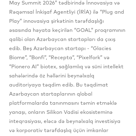
May Summit 2026” tədbirində İnnovasiya və
Rəqəmsal İnkişaf Agentliyi (İRİA) ilə “Plug and
Play” innovasiya şirkətinin tərəfdaşlığı
əsasında həyata keçirilən “GOAL” proqramının
qalibi olan Azərbaycan startapları da çıxış
edib. Beş Azərbaycan startapı - “Glacies
Biome”, “Bonfi”, “Recepta”, “Pixelfork” və
“Pionero AI” biotex, sağlamlıq və süni intellekt
sahələrində öz həllərini beynəlxalq
auditoriyaya təqdim edib. Bu təqdimat
Azərbaycan startaplarının qlobal
platformalarda tanınmasını təmin etməklə
yanaşı, onların Silikon Vadisi ekosisteminə
inteqrasiyası, eləcə də beynəlxalq investisiya
və korporativ tərəfdaşlıq üçün imkanlar