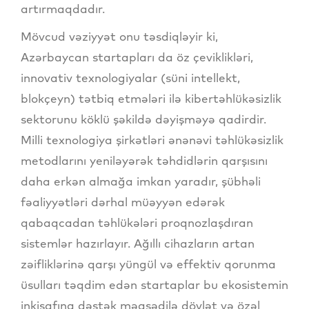
artırmaqdadır.
Mövcud vəziyyət onu təsdiqləyir ki,
Azərbaycan startapları da öz çeviklikləri,
innovativ texnologiyalar (süni intellekt,
blokçeyn) tətbiq etmələri ilə kibertəhlükəsizlik
sektorunu köklü şəkildə dəyişməyə qadirdir.
Milli texnologiya şirkətləri ənənəvi təhlükəsizlik
metodlarını yeniləyərək təhdidlərin qarşısını
daha erkən almağa imkan yaradır, şübhəli
fəaliyyətləri dərhal müəyyən edərək
qabaqcadan təhlükələri proqnozlaşdıran
sistemlər hazırlayır. Ağıllı cihazların artan
zəifliklərinə qarşı yüngül və effektiv qorunma
üsulları təqdim edən startaplar bu ekosistemin
inkişafına dəstək məqsədilə dövlət və özəl