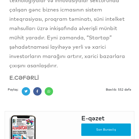
texnologiyalar və innovasiyalar sektorunda
çalışan gənc biznes icmasının sistem
inteqrasiyası, proqram təminatı, süni intelket
məhsulları üzrə inkişafında əlverişli münbit
mühit yaradır. Eyni zamanda, “Startap”
şəhadətnaməsi layihəyə yerli və xarici
investorların marağını artırır, xarici bazarlara
çıxışını asanlaşdırır.
E.CƏFƏRLİ
Paylaş:
Baxılıb: 552 dəfə
E-qəzet
Son Buraxılış