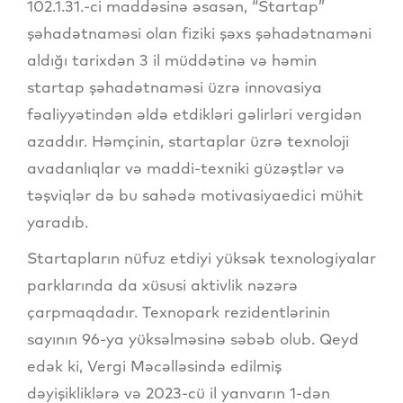
102.1.31.-ci maddəsinə əsasən, “Startap”
şəhadətnaməsi olan fiziki şəxs şəhadətnaməni
aldığı tarixdən 3 il müddətinə və həmin
startap şəhadətnaməsi üzrə innovasiya
fəaliyyətindən əldə etdikləri gəlirləri vergidən
azaddır. Həmçinin, startaplar üzrə texnoloji
avadanlıqlar və maddi-texniki güzəştlər və
təşviqlər də bu sahədə motivasiyaedici mühit
yaradıb.
Startapların nüfuz etdiyi yüksək texnologiyalar
parklarında da xüsusi aktivlik nəzərə
çarpmaqdadır. Texnopark rezidentlərinin
sayının 96-ya yüksəlməsinə səbəb olub. Qeyd
edək ki, Vergi Məcəlləsində edilmiş
dəyişikliklərə və 2023-cü il yanvarın 1-dən