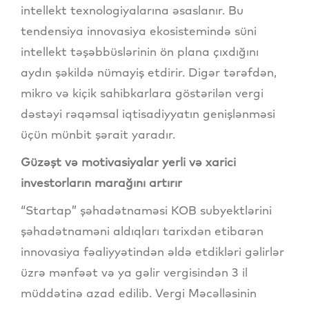
intellekt texnologiyalarına əsaslanır. Bu
tendensiya innovasiya ekosistemində süni
intellekt təşəbbüslərinin ön plana çıxdığını
aydın şəkildə nümayiş etdirir. Digər tərəfdən,
mikro və kiçik sahibkarlara göstərilən vergi
dəstəyi rəqəmsal iqtisadiyyatın genişlənməsi
üçün münbit şərait yaradır.
Güzəşt və motivasiyalar yerli və xarici
investorların marağını artırır
“Startap” şəhadətnaməsi KOB subyektlərini
şəhadətnaməni aldıqları tarixdən etibarən
innovasiya fəaliyyətindən əldə etdikləri gəlirlər
üzrə mənfəət və ya gəlir vergisindən 3 il
müddətinə azad edilib. Vergi Məcəlləsinin