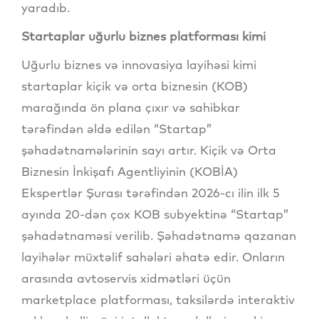
yaradıb.
Startaplar uğurlu biznes platforması kimi
Uğurlu biznes və innovasiya layihəsi kimi
startaplar kiçik və orta biznesin (KOB)
marağında ön plana çıxır və sahibkar
tərəfindən əldə edilən “Startap”
şəhadətnamələrinin sayı artır. Kiçik və Orta
Biznesin İnkişafı Agentliyinin (KOBİA)
Ekspertlər Şurası tərəfindən 2026-cı ilin ilk 5
ayında 20-dən çox KOB subyektinə “Startap”
şəhadətnaməsi verilib. Şəhadətnamə qazanan
layihələr müxtəlif sahələri əhatə edir. Onların
arasında avtoservis xidmətləri üçün
marketplace platforması, taksilərdə interaktiv