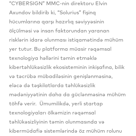
“CYBERSIGN” MMC-nin direktoru Elvin
Axundov bildirib ki, “Solurius” fişinq
hücumlarına qarşı hazırlıq səviyyəsinin
ölçülməsi və insan faktorundan yaranan
risklərin idarə olunması istiqamətində mühüm
yer tutur. Bu platforma müasir rəqəmsal
texnologiya həllərini təmin etməklə
kibertəhlükəsizlik ekosisteminin inkişafına, bilik
və təcrübə mübadiləsinin genişlənməsinə,
eləcə də təşkilatlarda təhlükəsizlik
mədəniyyətinin daha da güclənməsinə mühüm
töhfə verir. Ümumilikdə, yerli startap
texnologiyaları ölkəmizin rəqəmsal
təhlükəsizliyinin təmin olunmasında və
kibermüdafiə sistemlərində öz mühüm rolunu