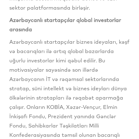
sektor palatformasında birləşir.
Azərbaycanlı startapçılar qlobal investorlar
arasında
Azərbaycanlı startapçılar biznes ideyaları, kəşf
və bacarıqları ilə artıq qlobal bazarlarda
uğurlu investorlar kimi qəbul edilir. Bu
motivasiyalar sayəsində son illərdə
Azərbaycanın İT və rəqəmsal sektorlarında
stratap, süni intellekt və biznes ideyları dünya
ölkələrinin stratapları ilə rəqabət aparmağa
çalışır. Onların KOBİA, Xəzər-Vençur, Elmin
İnkişafı Fondu, Prezident yanında Gənclər
Fondu, Sahibkarlar Təşkilatları Milli
Konfederasiyasında təmsil olunan bacarıqlı