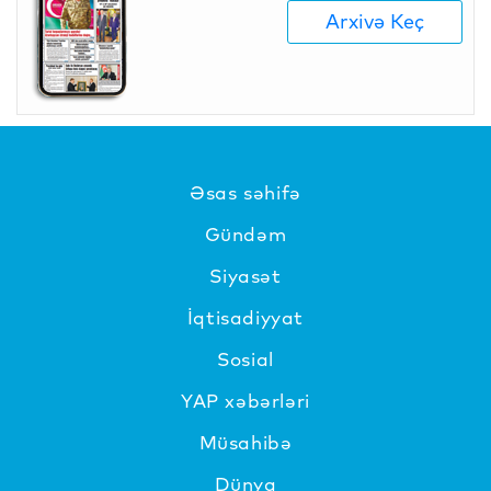
Arxivə Keç
Əsas səhifə
Gündəm
Siyasət
İqtisadiyyat
Sosial
YAP xəbərləri
Müsahibə
Dünya