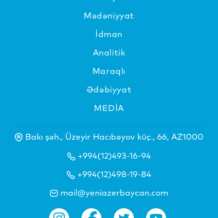
Mədəniyyat
İdman
Analitik
Maraqlı
Ədəbiyyat
MEDİA
Bakı şəh., Üzeyir Hacıbəyov küç., 66, AZ1000
+994(12)493-16-94
+994(12)498-19-84
mail@yeniazerbaycan.com