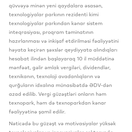
qüvvəyə minən yeni qaydalara əsasən,
texnologiyalar parkının rezidenti kimi
texnologiyalar parkından kənar sistem
inteqrasiyası, proqram təminatının
hazırlanması və inkişaf etdirilməsi fəaliyyətini
həyata keçirən şəxslər qeydiyyata alındıqları
hesabat ilindən başlayaraq 10 il müddətinə
mənfəət, gəlir əmlak vergiləri, dividendlər,
texnikanın, texnoloji avadanlıqların və
qurğuların idxalına münasibətdə ƏDV-dən
azad edilib. Vergi güzəştləri onların həm
texnopark, həm də texnoparkdan kənar
fəaliyyətinə şamil edilir.
Nəticədə bu güzəşt və motivasiyalar yüksək