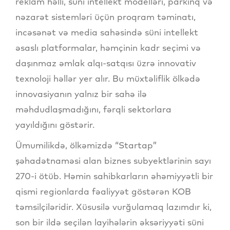
reklam həlli, süni intellekt modelləri, parkinq və
nəzarət sistemləri üçün proqram təminatı,
incəsənət və media sahəsində süni intellekt
əsaslı platformalar, həmçinin kadr seçimi və
daşınmaz əmlak alqı-satqısı üzrə innovativ
texnoloji həllər yer alır. Bu müxtəliflik ölkədə
innovasiyanın yalnız bir sahə ilə
məhdudlaşmadığını, fərqli sektorlara
yayıldığını göstərir.
Ümumilikdə, ölkəmizdə “Startap”
şəhadətnaməsi alan biznes subyektlərinin sayı
270-i ötüb. Həmin sahibkarların əhəmiyyətli bir
qismi regionlarda fəaliyyət göstərən KOB
təmsilçiləridir. Xüsusilə vurğulamaq lazımdır ki,
son bir ildə seçilən layihələrin əksəriyyəti süni