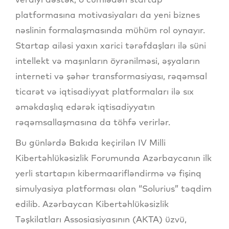
platformasına motivasiyaları da yeni biznes
nəslinin formalaşmasında mühüm rol oynayır.
Startap ailəsi yaxın xarici tərəfdaşları ilə süni
intellekt və maşınların öyrənilməsi, əşyaların
interneti və şəhər transformasiyası, rəqəmsal
ticarət və iqtisadiyyat platformaları ilə sıx
əməkdaşlıq edərək iqtisadiyyatın
rəqəmsallaşmasına da töhfə verirlər.
Bu günlərdə Bakıda keçirilən IV Milli
Kibertəhlükəsizlik Forumunda Azərbaycanın ilk
yerli startapın kibermaarifləndirmə və fişinq
simulyasiya platforması olan “Solurius” təqdim
edilib. Azərbaycan Kibertəhlükəsizlik
Təşkilatları Assosiasiyasının (AKTA) üzvü,