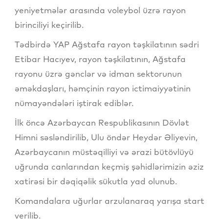
yeniyetmələr arasında voleybol üzrə rayon
birinciliyi keçirilib.
Tədbirdə YAP Ağstafa rayon təşkilatının sədri
Etibar Hacıyev, rayon təşkilatının, Ağstafa
rayonu üzrə gənclər və idman sektorunun
əməkdaşları, həmçinin rayon ictimaiyyətinin
nümayəndələri iştirak ediblər.
İlk öncə Azərbaycan Respublikasının Dövlət
Himni səsləndirilib, Ulu öndər Heydər Əliyevin,
Azərbaycanın müstəqilliyi və ərazi bütövlüyü
uğrunda canlarından keçmiş şəhidlərimizin əziz
xatirəsi bir dəqiqəlik sükutla yad olunub.
Komandalara uğurlar arzulanaraq yarışa start
verilib.