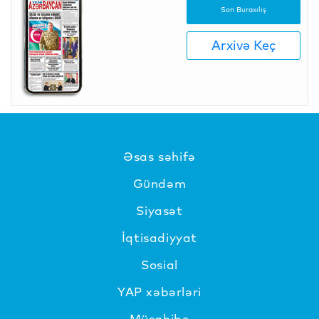
Son Buraxılış
Arxivə Keç
Əsas səhifə
Gündəm
Siyasət
İqtisadiyyat
Sosial
YAP xəbərləri
Müsahibə