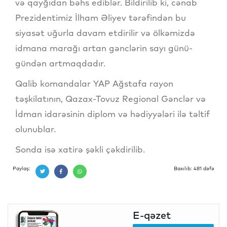
və qayğıdan bəhs ediblər. Bildirilib ki, cənab
Prezidentimiz İlham Əliyev tərəfindən bu
siyasət uğurla davam etdirilir və ölkəmizdə
idmana marağı artan gənclərin sayı günü-
gündən artmaqdadır.
Qalib komandalar YAP Ağstafa rayon
təşkilatının, Qazax-Tovuz Regional Gənclər və
İdman idarəsinin diplom və hədiyyələri ilə təltif
olunublar.
Sonda isə xatirə şəkli çəkdirilib.
Paylaş:
Baxılıb: 481 dəfə
E-qəzet