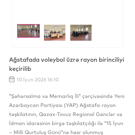
Ağstafada voleybol üzrə rayon birinciliyi
keçirilib
10 İyun 2026 16:10
“Şəhərsalma və Memarlıq İli” çərçivəsində Yeni
Azərbaycan Partiyası (YAP) Ağstafa rayon
təşkilatının, Qazax-Tovuz Regional Gənclər və
İdman idarəsinin birgə təşkilatçılığı ilə “15 İyun
– Milli Qurtuluş Günü”nə həsr olunmuş