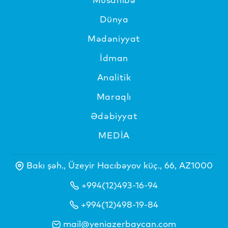
Dünya
Mədəniyyat
İdman
Analitik
Maraqlı
Ədəbiyyat
MEDİA
Bakı şəh., Üzeyir Hacıbəyov küç., 66, AZ1000
+994(12)493-16-94
+994(12)498-19-84
mail@yeniazerbaycan.com