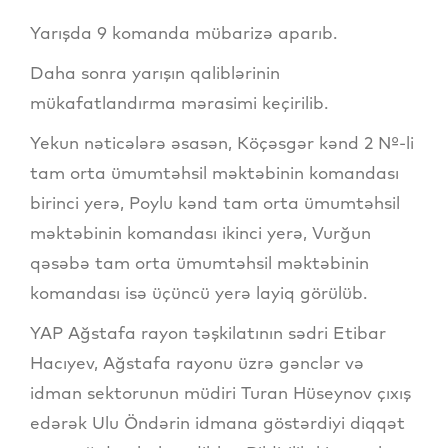
Yarışda 9 komanda mübarizə aparıb.
Daha sonra yarışın qaliblərinin
mükafatlandırma mərasimi keçirilib.
Yekun nəticələrə əsasən, Köçəsgər kənd 2 №-li
tam orta ümumtəhsil məktəbinin komandası
birinci yerə, Poylu kənd tam orta ümumtəhsil
məktəbinin komandası ikinci yerə, Vurğun
qəsəbə tam orta ümumtəhsil məktəbinin
komandası isə üçüncü yerə layiq görülüb.
YAP Ağstafa rayon təşkilatının sədri Etibar
Hacıyev, Ağstafa rayonu üzrə gənclər və
idman sektorunun müdiri Turan Hüseynov çıxış
edərək Ulu Öndərin idmana göstərdiyi diqqət