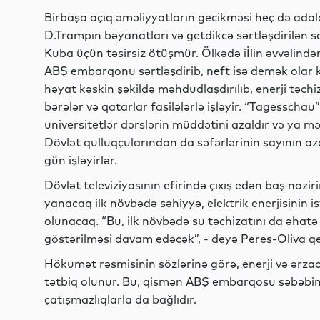
Birbaşa açıq əməliyyatların gecikməsi heç də adala
D.Trampın bəyanatları və getdikcə sərtləşdirilən s
Kuba üçün təsirsiz ötüşmür. Ölkədə iİlin əvvəlində
ABŞ embarqonu sərtləşdirib, neft isə demək olar k
həyat kəskin şəkildə məhdudlaşdırılıb, enerji təchiz
bərələr və qatarlar fasilələrlə işləyir. “Tagesscha
universitetlər dərslərin müddətini azaldır və ya 
Dövlət qulluqçularından da səfərlərinin sayının az
gün işləyirlər.
Dövlət televiziyasının efirində çıxış edən baş nazir
yanacaq ilk növbədə səhiyyə, elektrik enerjisinin i
olunacaq. “Bu, ilk növbədə su təchizatını da əhatə 
göstərilməsi davam edəcək”, - deyə Peres-Oliva qe
Hökumət rəsmisinin sözlərinə görə, enerji və ərza
tətbiq olunur. Bu, qismən ABŞ embarqosu səbəbin
çatışmazlıqlarla da bağlıdır.