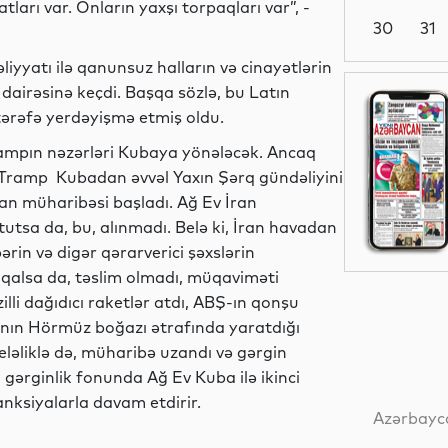
ları var. Onların yaxşı torpaqları var”, -
30
31
iyyatı ilə qanunsuz halların və cinayətlərin
dairəsinə keçdi. Başqa sözlə, bu Latın
Siyasət
ərəfə yerdəyişmə etmiş oldu.
rampın nəzərləri Kubaya yönələcək. Ancaq
.Tramp Kubadan əvvəl Yaxın Şərq gündəliyini
Dünya
İran müharibəsi başladı. Ağ Ev İran
utsa da, bu, alınmadı. Belə ki, İran havadan
bərin və digər qərarverici şəxslərin
 qalsa da, təslim olmadı, müqaviməti
Siyasət
li dağıdıcı raketlər atdı, ABŞ-ın qonşu
anın Hörmüz boğazı ətrafında yaratdığı
Beləliklə də, müharibə uzandı və gərgin
gərginlik fonunda Ağ Ev Kuba ilə ikinci
MEDİA
anksiyalarla davam etdirir.
Azərbayca