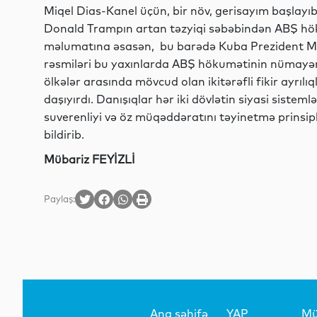
Miqel Dias-Kanel üçün, bir növ, gerisayım başlayıb
Donald Trampın artan təzyiqi səbəbindən ABŞ hökum
məlumatına əsasən, bu barədə Kuba Prezident Mi
rəsmiləri bu yaxınlarda ABŞ hökumətinin nümayəndə
ölkələr arasında mövcud olan ikitərəfli fikir ayrılı
daşıyırdı. Danışıqlar hər iki dövlətin siyasi siste
suverenliyi və öz müqəddəratını təyinetmə prinsipl
bildirib.
Mübariz FEYİZLİ
Paylaş:
Ana səhifə
YAP
Mü