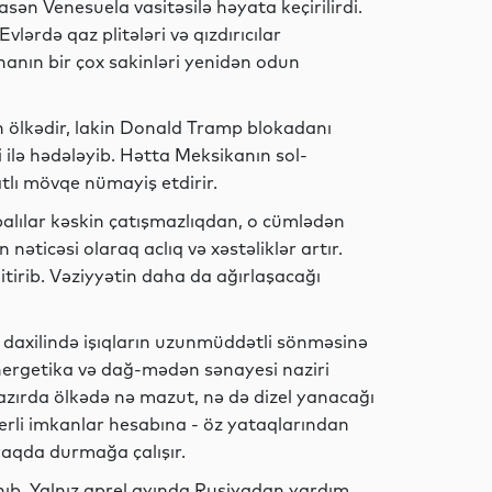
Dünya
sən Venesuela vasitəsilə həyata keçirilirdi.
vlərdə qaz plitələri və qızdırıcılar
nanın bir çox sakinləri yenidən odun
Hadisə
 ölkədir, lakin Donald Tramp blokadanı
 ilə hədələyib. Hətta Meksikanın sol-
lı mövqe nümayiş etdirir.
balılar kəskin çatışmazlıqdan, o cümlədən
Gündəm
nəticəsi olaraq aclıq və xəstəliklər artır.
 itirib. Vəziyyətin daha da ağırlaşacağı
Gündəm
 daxilində işıqların uzunmüddətli sönməsinə
 energetika və dağ-mədən sənayesi naziri
 hazırda ölkədə nə mazut, nə də dizel yanacağı
yerli imkanlar hesabına - öz yataqlarından
Siyasət
ayaqda durmağa çalışır.
nıb. Yalnız aprel ayında Rusiyadan yardım