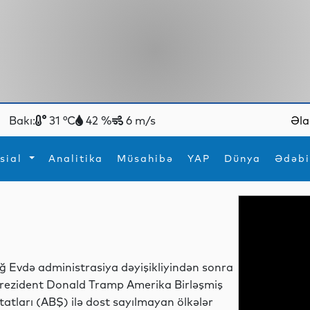
Bakı:
31 °C
42 %
6 m/s
Əla
sial
Analitika
Müsahibə
YAP
Dünya
Ədəbi
ya
İdman
Maraqlı
İdman
Yeni texnologiyalar
ğ Evdə administrasiya dəyişikliyindən sonra
rezident Donald Tramp Amerika Birləşmiş
tatları (ABŞ) ilə dost sayılmayan ölkələr