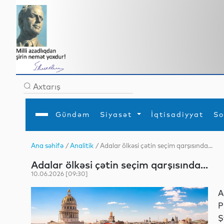
Gündəm
Siyasət
İqtisadiyyat
So
Ana səhifə
/
Analitik
/ Adalar ölkəsi çətin seçim qarşısında...
Ana səhifə
Ədəbiyyat
Siyasət
Sosial
Dün
Adalar ölkəsi çətin seçim qarşısında...
Gündəm
MEDİA
Xarici siyasət
Turizm
İqtisadiyyat
Daxili siyasət
Elm
10.06.2026 [09:30]
YAP
Din
Analitika
Hadisə
A
Mədəniyyət
Diaspor
P
Müsahibə
Ş