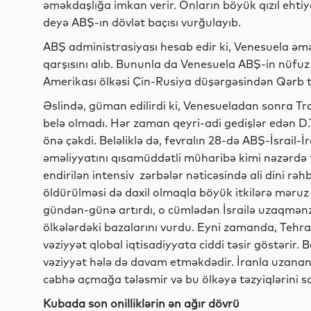
əməkdaşlığa imkan verir. Onların böyük qızıl ehtiyat
deyə ABŞ-ın dövlət baçısı vurğulayıb.
ABŞ administrasiyası hesab edir ki, Venesuela əməl
qarşısını alıb. Bununla da Venesuela ABŞ-in nüfuz 
Amerikası ölkəsi Çin-Rusiya düşərgəsindən Qərb t
Əslində, güman edilirdi ki, Venesueladan sonra T
belə olmadı. Hər zaman qeyri-adi gedişlər edən D
önə çəkdi. Beləliklə də, fevralın 28-də ABŞ-İsrail-
əməliyyatını qısamüddətli müharibə kimi nəzərdə t
endirilən intensiv zərbələr nəticəsində ali dini rəh
öldürülməsi də daxil olmaqla böyük itkilərə məruz
gündən-günə artırdı, o cümlədən İsrailə uzaqmənzil
ölkələrdəki bazalarını vurdu. Eyni zamanda, Tehr
vəziyyət qlobal iqtisadiyyata ciddi təsir göstərir. 
vəziyyət hələ də davam etməkdədir. İranla uzanan 
cəbhə açmağa tələsmir və bu ölkəyə təzyiqlərini s
Kubada son onilliklərin ən ağır dövrü