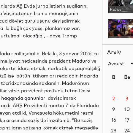
ərdə Ağ Evdə jurnalistlərin suallarını
Hadisə
mp Vaşinqtonun İranla münaqişənin
ud dövlət quruluşunu dəyişdirmək
ilə bağlı çox yaxşı planlarımız var.
urtulmalı olacağıq”, - deyə Tramp
Dünya
Arxiv
a reallaşdırılıb. Belə ki, 3 yanvar 2026-cı il
 əməliyyat nəticəsində prezident Maduro və
kokartel idarə etmək, narkotik qaçaqmalçılığı
Siyasət
zü isə bütün ittihamları rədd edir. Hazırda
B
Be
təcridxanasında saxlanılır. Maduronun
əllər vitse-prezident postunu tutan Delsi
ar haqqında qanunları dəyişdirərək
2
3
Gündəm
a açdı. ABŞ Prezidenti martın 7-də Floridada
9
10
 bəyan etdi ki, Venesuela hökumətini rəsmi
16
17
ə arasında saziş də imzalanıb: “Bu saziş
qazıntıların satışına kömək etmək məqsədilə
Siyasət
23
24