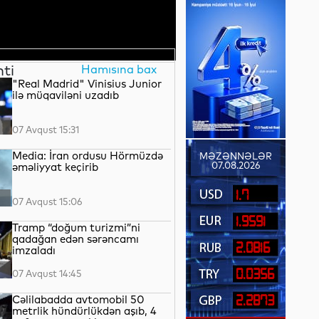
nti
Hamısına bax
"Real Madrid" Vinisius Junior
ilə müqaviləni uzadıb
07 Avqust 15:31
Media: İran ordusu Hörmüzdə
MƏZƏNNƏLƏR
07.08.2026
əməliyyat keçirib
1.7
07 Avqust 15:06
1.9591
Tramp “doğum turizmi”ni
qadağan edən sərəncamı
2.0816
imzaladı
0.0356
07 Avqust 14:45
Cəlilabadda avtomobil 50
2.2873
metrlik hündürlükdən aşıb, 4