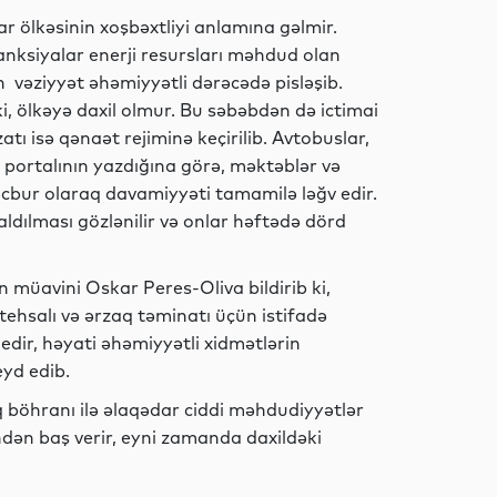
r ölkəsinin xoşbəxtliyi anlamına gəlmir.
anksiyalar enerji resursları məhdud olan
Siyasət
n vəziyyət əhəmiyyətli dərəcədə pisləşib.
i, ölkəyə daxil olmur. Bu səbəbdən də ictimai
atı isə qənaət rejiminə keçirilib. Avtobuslar,
u” portalının yazdığına görə, məktəblər və
Sosial
məcbur olaraq davamiyyəti tamamilə ləğv edir.
aldılması gözlənilir və onlar həftədə dörd
MEDİA
in müavini Oskar Peres-Oliva bildirib ki,
stehsalı və ərzaq təminatı üçün istifadə
edir, həyati əhəmiyyətli xidmətlərin
yd edib.
MEDİA
q böhranı ilə əlaqədar ciddi məhdudiyyətlər
dən baş verir, eyni zamanda daxildəki