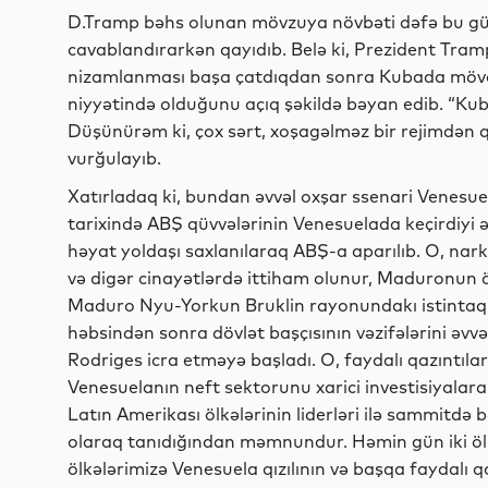
D.Tramp bəhs olunan mövzuya növbəti dəfə bu günl
cavablandırarkən qayıdıb. Belə ki, Prezident Tra
nizamlanması başa çatdıqdan sonra Kubada mövc
niyyətində olduğunu açıq şəkildə bəyan edib. “Kuba 
Düşünürəm ki, çox sərt, xoşagəlməz bir rejimdən q
vurğulayıb.
Xatırladaq ki, bundan əvvəl oxşar ssenari Venesuelad
tarixində ABŞ qüvvələrinin Venesuelada keçirdiyi
həyat yoldaşı saxlanılaraq ABŞ-a aparılıb. O, nar
və digər cinayətlərdə ittiham olunur, Maduronun ö
Maduro Nyu-Yorkun Bruklin rayonundakı istintaq 
həbsindən sonra dövlət başçısının vəzifələrini əvv
Rodriges icra etməyə başladı. O, faydalı qazıntıl
Venesuelanın neft sektorunu xarici investisiyalar
Latın Amerikası ölkələrinin liderləri ilə sammitdə
olaraq tanıdığından məmnundur. Həmin gün iki ölk
ölkələrimizə Venesuela qızılının və başqa faydalı 