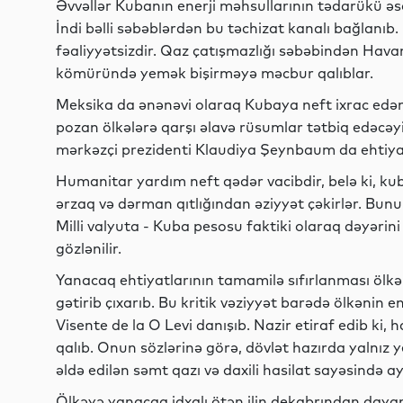
Əvvəllər Kubanın enerji məhsullarının tədarükü əsa
İndi bəlli səbəblərdən bu təchizat kanalı bağlanıb. E
fəaliyyətsizdir. Qaz çatışmazlığı səbəbindən Hava
kömüründə yemək bişirməyə məcbur qalıblar.
Meksika da ənənəvi olaraq Kubaya neft ixrac edən
pozan ölkələrə qarşı əlavə rüsumlar tətbiq edəcəyi
mərkəzçi prezidenti Klaudiya Şeynbaum da ehtiyat
Humanitar yardım neft qədər vacibdir, belə ki, ku
ərzaq və dərman qıtlığından əziyyət çəkirlər. Bunun 
Milli valyuta - Kuba pesosu faktiki olaraq dəyərini
gözlənilir.
Yanacaq ehtiyatlarının tamamilə sıfırlanması ölkə
gətirib çıxarıb. Bu kritik vəziyyət barədə ölkənin
Visente de la O Levi danışıb. Nazir etiraf edib ki,
qalıb. Onun sözlərinə görə, dövlət hazırda yalnız 
əldə edilən səmt qazı və daxili hasilat sayəsində 
Ölkəyə yanacaq idxalı ötən ilin dekabrından daya