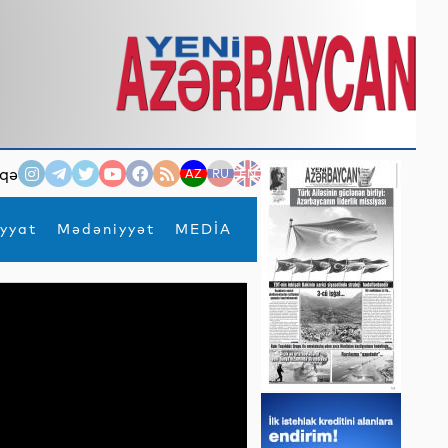
qə
AZ
RU
EN
yyat
Mədəniyyət
MEDİA
×