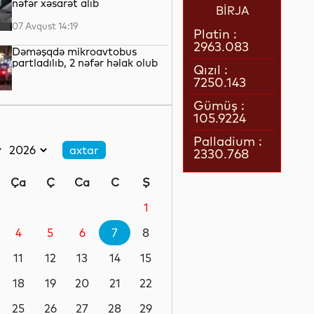
nəfər xəsarət alıb
BİRJA
07 Avqust 14:19
Platin :
2963.083
Dəməşqdə mikroavtobus
partladılıb, 2 nəfər həlak olub
Qızıl :
7250.143
07 Avqust 13:50
Gümüş :
105.9224
Azərbaycan Malayziyaya yeni
səfir təyin edib
Palladium :
2330.768
07 Avqust 13:28
Ça
Ç
Ca
C
Ş
Azərbaycan Beynəlxalq
İnvestisiya Forumunun Təşkilat
1
Komitəsi yaradılıb -
SƏRƏNCAM
4
5
6
7
8
07 Avqust 13:27
11
12
13
14
15
Azərbaycanın Pakistandakı
səfiri dəyişib
18
19
20
21
22
25
26
27
28
29
07 Avqust 13:26