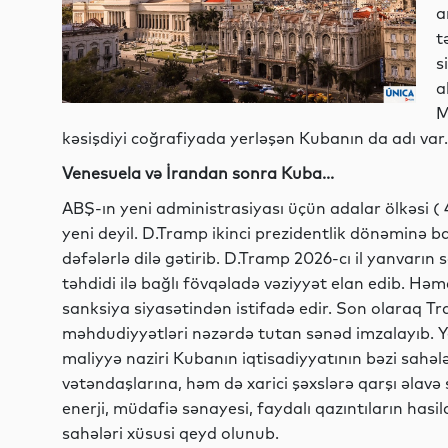
a
t
s
a
M
kəsişdiyi coğrafiyada yerləşən Kubanın da adı var.
Venesuela və İrandan sonra Kuba...
ABŞ-ın yeni administrasiyası üçün adalar ölkəsi (
yeni deyil. D.Tramp ikinci prezidentlik dönəminə b
dəfələrlə dilə gətirib. D.Tramp 2026-cı il yanvarın
təhdidi ilə bağlı fövqəladə vəziyyət elan edib. 
sanksiya siyasətindən istifadə edir. Son olaraq T
məhdudiyyətləri nəzərdə tutan sənəd imzalayıb. Ye
maliyyə naziri Kubanın iqtisadiyyatının bəzi sahəl
vətəndaşlarına, həm də xarici şəxslərə qarşı əlavə
enerji, müdafiə sənayesi, faydalı qazıntıların hasil
sahələri xüsusi qeyd olunub.