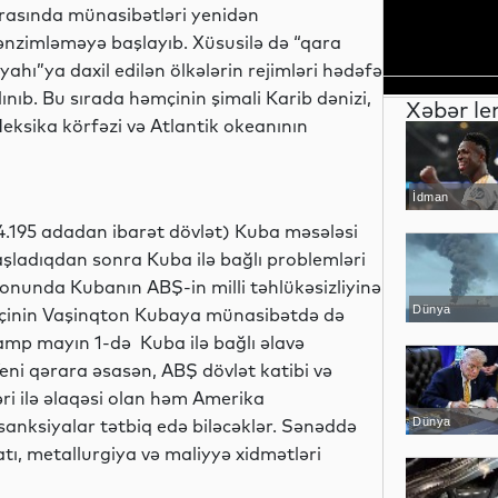
rasında münasibətləri yenidən
ənzimləməyə başlayıb. Xüsusilə də “qara
iyahı”ya daxil edilən ölkələrin rejimləri hədəfə
lınıb. Bu sırada həmçinin şimali Karib dənizi,
Xəbər le
eksika körfəzi və Atlantik okeanının
İdman
 4.195 adadan ibarət dövlət) Kuba məsələsi
aşladıqdan sonra Kuba ilə bağlı problemləri
 sonunda Kubanın ABŞ-in milli təhlükəsizliyinə
Dünya
Həmçinin Vaşinqton Kubaya münasibətdə də
ramp mayın 1-də Kuba ilə bağlı əlavə
ni qərara əsasən, ABŞ dövlət katibi və
əri ilə əlaqəsi olan həm Amerika
 sanksiyalar tətbiq edə biləcəklər. Sənəddə
Dünya
atı, metallurgiya və maliyyə xidmətləri