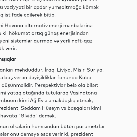
ası vəziyyəti bir qədər yumşaltmağa kömək
 istifadə edilərək bitib.
Sosial
i Havana alternativ enerji mənbələrinə
b ki, hökumət artıq günəş enerjisindən
 yeni sistemlər qurmaq və yerli neft-qaz
k verir.
Analitik
ışıqlar
ları məhduddur. İraq, Liviya, Misir, Suriya,
də baş verən dəyişikliklər fonunda Kuba
Analitik
 düşünməlidir. Perspektivlər belə ola bilər:
imi yataq otağında tutularaq Vaşinqtona
eynbaum kimi Ağ Evlə əməkdaşlıq etmək;
prezidenti Səddam Hüseyn və başqaları kimi
Analitik
həyata “Əlvida” demək.
nan ölkələrin hamısından bütün parametrlər
lər onu deməyə əsas verir ki, prezident