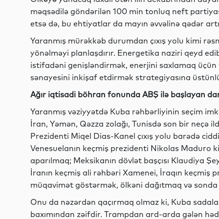
məqsədilə göndərilən 100 min tonluq neft partiy
etsə də, bu ehtiyatlar da mayın əvvəlinə qədər artıq
Yaranmış mürəkkəb durumdan çıxış yolu kimi rəsm
yönəlməyi planlaşdırır. Energetika naziri qeyd edi
istifadəni genişləndirmək, enerjini saxlamaq üçün
sənayesini inkişaf etdirmək strategiyasına üstünlü
Ağır iqtisadi böhran fonunda ABŞ ilə başlayan dan
Yaranmış vəziyyətdə Kuba rəhbərliyinin seçim imkan
İran, Yəmən, Qəzza zolağı, Tunisdə son bir neçə il
Prezidenti Miqel Dias-Kanel çıxış yolu barədə ciddi
Venesuelanın keçmiş prezidenti Nikolas Maduro k
aparılmaq; Meksikanın dövlət başçısı Klaudiya Ş
İranın keçmiş ali rəhbəri Xamenei, İraqın keçmiş 
müqavimət göstərmək, ölkəni dağıtmaq və sonda 
Onu da nəzərdən qaçırmaq olmaz ki, Kuba sadala
baxımından zəifdir. Trampdan ard-arda gələn hədə