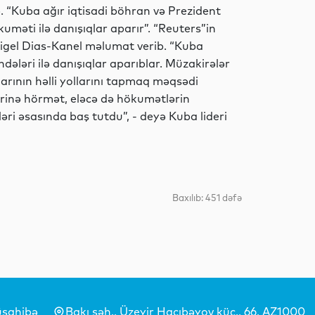
. “Kuba ağır iqtisadi böhran və Prezident
Analitik
əti ilə danışıqlar aparır”. “Reuters”in
gel Dias-Kanel məlumat verib. “Kuba
ləri ilə danışıqlar aparıblar. Müzakirələr
qlarının həlli yollarını tapmaq məqsədi
Ədəbiyyat
mlərinə hörmət, eləcə də hökumətlərin
əri əsasında baş tutdu”, - deyə Kuba lideri
Dünya
Baxılıb: 451 dəfə
Dünya
Dünya
sahibə
Bakı şəh., Üzeyir Hacıbəyov küç., 66, AZ1000