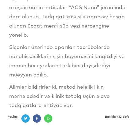
araşdırmanın nəticələri “ACS Nano” jurnalında
dərc olunub. Tədqiqat xüsusilə aqressiv hesab
olunan üçqat mənfi süd vəzi xərçənginə
yönəlib.
Siçanlar üzərində aparılan təcrübələrdə
nanohissəciklərin şişin böyüməsini ləngitdiyi və
immun hüceyrələrin tərkibini dəyişdirdiyi
müəyyən edilib.
Alimlər bildirirlər ki, metod hələlik ilkin
mərhələdədir və klinik tətbiq üçün əlavə
tədqiqatlara ehtiyac var.
Paylaş:
Baxılıb: 412 dəfə