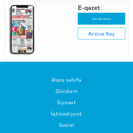
E-qəzet
Son Buraxılış
Arxivə Keç
Əsas səhifə
Gündəm
Siyasət
İqtisadiyyat
Sosial