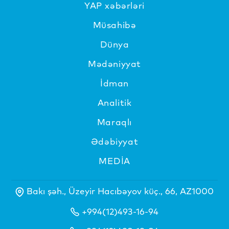
YAP xəbərləri
Müsahibə
Dünya
Mədəniyyat
İdman
Analitik
Maraqlı
Ədəbiyyat
MEDİA
Bakı şəh., Üzeyir Hacıbəyov küç., 66, AZ1000
+994(12)493-16-94