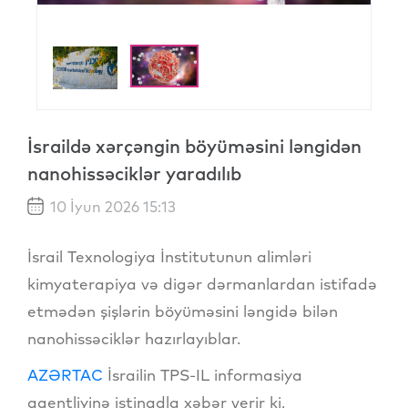
İsraildə xərçəngin böyüməsini ləngidən
nanohissəciklər yaradılıb
10 İyun 2026 15:13
İsrail Texnologiya İnstitutunun alimləri
kimyaterapiya və digər dərmanlardan istifadə
etmədən şişlərin böyüməsini ləngidə bilən
nanohissəciklər hazırlayıblar.
AZƏRTAC
İsrailin TPS-IL informasiya
agentliyinə istinadla xəbər verir ki,