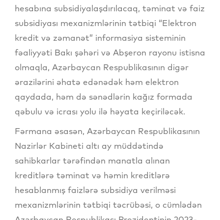
hesabına subsidiyalaşdırılacaq, təminat və faiz
subsidiyası mexanizmlərinin tətbiqi “Elektron
kredit və zəmanət” informasiya sisteminin
fəaliyyəti Bakı şəhəri və Abşeron rayonu istisna
olmaqla, Azərbaycan Respublikasının digər
ərazilərini əhatə edənədək həm elektron
qaydada, həm də sənədlərin kağız formada
qəbulu və icrası yolu ilə həyata keçiriləcək.
Fərmana əsasən, Azərbaycan Respublikasının
Nazirlər Kabineti altı ay müddətində
sahibkarlar tərəfindən manatla alınan
kreditlərə təminat və həmin kreditlərə
hesablanmış faizlərə subsidiya verilməsi
mexanizmlərinin tətbiqi təcrübəsi, o cümlədən
Azərbaycan Respublikası Prezidentinin 2023-