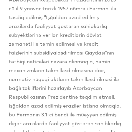
cü il 9 yanvar tarixli 1957 nömrəli Fərmanı ilə
təsdiq edilmiş “İşğaldan azad edilmiş
ərazilərdə fəaliyyət göstərən sahibkarlıq
subyektlərinə verilən kreditlərin dövlət
zəmanəti ilə təmin edilməsi və kredit
faizlərinin subsidiyalaşdırılması Qaydası”nın
tətbiqi nəticələri nəzərə alınmaqla, həmin
mexanizmlərin təkmilləşdirilməsinə dair,
normativ hüquqi aktların təkmilləşdirilməsi ilə
bağlı təkliflərini hazırlayıb Azərbaycan
Respublikasının Prezidentinə təqdim etməli,
işğaldan azad edilmiş ərazilər istisna olmaqla,
bu Fərmanın 3.1-ci bəndi ilə müəyyən edilmiş
digər ərazilərdə fəaliyyət göstərən sahibkarlıq