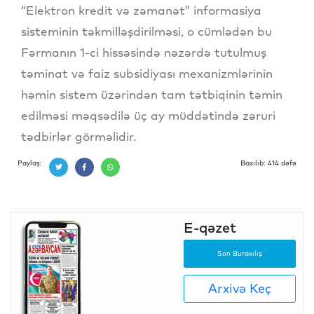
“Elektron kredit və zəmanət” informasiya
sisteminin təkmilləşdirilməsi, o cümlədən bu
Fərmanın 1-ci hissəsində nəzərdə tutulmuş
təminat və faiz subsidiyası mexanizmlərinin
həmin sistem üzərindən tam tətbiqinin təmin
edilməsi məqsədilə üç ay müddətində zəruri
tədbirlər görməlidir.
Paylaş:
Baxılıb: 414 dəfə
E-qəzet
Son Buraxılış
Arxivə Keç