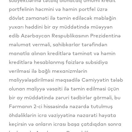
subyektlərinə tətbiq olunacaq ümumi kredit
portfelinin həcmini və həmin portfel üzrə
dövlət zəmanəti ilə təmin ediləcək məbləğin
yuxarı həddini bir ay müddətində müəyyən
edib Azərbaycan Respublikasının Prezidentinə
məlumat verməli, sahibkarlar tərəfindən
manatla alınan kreditlərə təminat və həmin
kreditlərə hesablanmış faizlərə subsidiya
verilməsi ilə bağlı mexanizmlərin
maliyyələşdirilməsi məqsədilə Cəmiyyətin tələb
olunan maliyyə vəsaiti ilə təmin edilməsi üçün
bir ay müddətində zəruri tədbirlər görməli, bu
Fərmanın 2-ci hissəsində nəzərdə tutulmuş
öhdəliklərin icra vəziyyətinə nəzarəti həyata
keçirsin və onların icrası başa çatdıqdan sonra