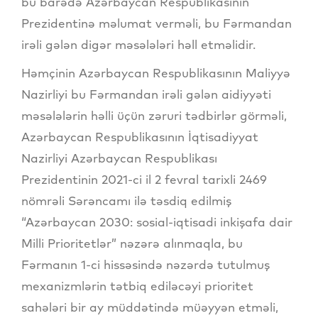
bu barədə Azərbaycan Respublikasının
Prezidentinə məlumat verməli, bu Fərmandan
irəli gələn digər məsələləri həll etməlidir.
Həmçinin Azərbaycan Respublikasının Maliyyə
Nazirliyi bu Fərmandan irəli gələn aidiyyəti
məsələlərin həlli üçün zəruri tədbirlər görməli,
Azərbaycan Respublikasının İqtisadiyyat
Nazirliyi Azərbaycan Respublikası
Prezidentinin 2021-ci il 2 fevral tarixli 2469
nömrəli Sərəncamı ilə təsdiq edilmiş
“Azərbaycan 2030: sosial-iqtisadi inkişafa dair
Milli Prioritetlər” nəzərə alınmaqla, bu
Fərmanın 1-ci hissəsində nəzərdə tutulmuş
mexanizmlərin tətbiq ediləcəyi prioritet
sahələri bir ay müddətində müəyyən etməli,