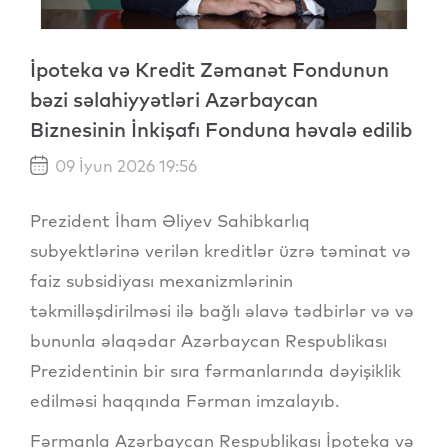
İpoteka və Kredit Zəmanət Fondunun
bəzi səlahiyyətləri Azərbaycan
Biznesinin İnkişafı Fonduna həvalə edilib
09 İyun 2026 19:56
Prezident İham Əliyev Sahibkarlıq
subyektlərinə verilən kreditlər üzrə təminat və
faiz subsidiyası mexanizmlərinin
təkmilləşdirilməsi ilə bağlı əlavə tədbirlər və və
bununla əlaqədar Azərbaycan Respublikası
Prezidentinin bir sıra fərmanlarında dəyişiklik
edilməsi haqqında Fərman imzalayıb.
Fərmanla Azərbaycan Respublikası İpoteka və