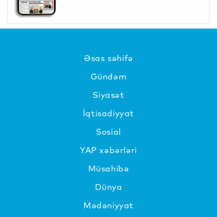
Əsas səhifə
Gündəm
Siyasət
İqtisadiyyat
Sosial
YAP xəbərləri
Müsahibə
Dünya
Mədəniyyat