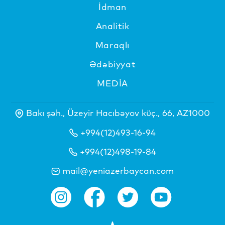
İdman
Analitik
Maraqlı
Ədəbiyyat
MEDİA
Bakı şəh., Üzeyir Hacıbəyov küç., 66, AZ1000
+994(12)493-16-94
+994(12)498-19-84
mail@yeniazerbaycan.com