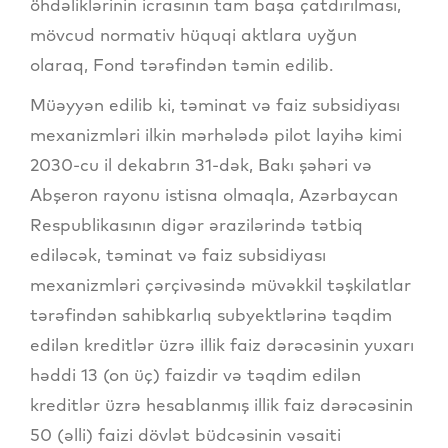
öhdəliklərinin icrasının tam başa çatdırılması,
mövcud normativ hüquqi aktlara uyğun
olaraq, Fond tərəfindən təmin edilib.
Müəyyən edilib ki, təminat və faiz subsidiyası
mexanizmləri ilkin mərhələdə pilot layihə kimi
2030-cu il dekabrın 31-dək, Bakı şəhəri və
Abşeron rayonu istisna olmaqla, Azərbaycan
Respublikasının digər ərazilərində tətbiq
ediləcək, təminat və faiz subsidiyası
mexanizmləri çərçivəsində müvəkkil təşkilatlar
tərəfindən sahibkarlıq subyektlərinə təqdim
edilən kreditlər üzrə illik faiz dərəcəsinin yuxarı
həddi 13 (on üç) faizdir və təqdim edilən
kreditlər üzrə hesablanmış illik faiz dərəcəsinin
50 (əlli) faizi dövlət büdcəsinin vəsaiti