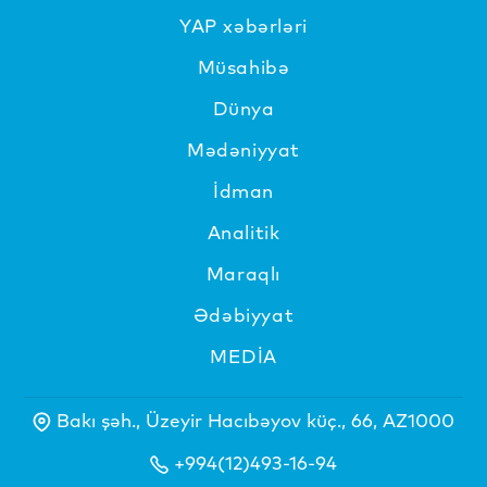
YAP xəbərləri
Müsahibə
Dünya
Mədəniyyat
İdman
Analitik
Maraqlı
Ədəbiyyat
MEDİA
Bakı şəh., Üzeyir Hacıbəyov küç., 66, AZ1000
+994(12)493-16-94