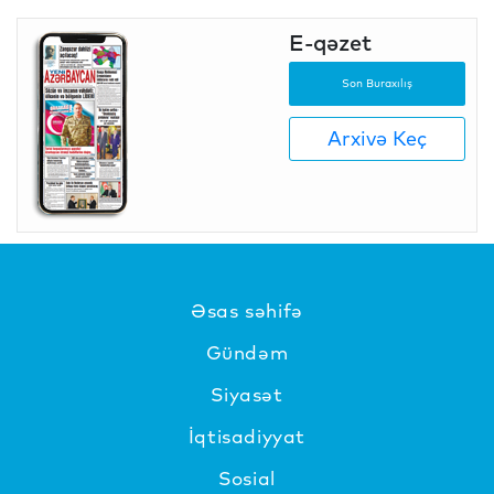
E-qəzet
Son Buraxılış
Arxivə Keç
Əsas səhifə
Gündəm
Siyasət
İqtisadiyyat
Sosial