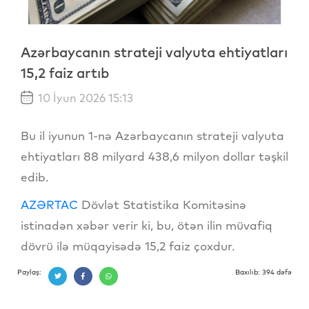
Azərbaycanın strateji valyuta ehtiyatları
15,2 faiz artıb
10 İyun 2026 15:13
Bu il iyunun 1-nə Azərbaycanın strateji valyuta
ehtiyatları 88 milyard 438,6 milyon dollar təşkil
edib.
AZƏRTAC
Dövlət Statistika Komitəsinə
istinadən xəbər verir ki, bu, ötən ilin müvafiq
dövrü ilə müqayisədə 15,2 faiz çoxdur.
Paylaş:
Baxılıb: 394 dəfə