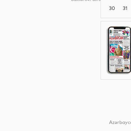
30
31
Dünya
Siyasət
Yeni
texnologiyalar
Analitik
Azərbayca