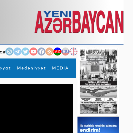
qə
AZ
RU
EN
yyat
Mədəniyyət
MEDİA
×