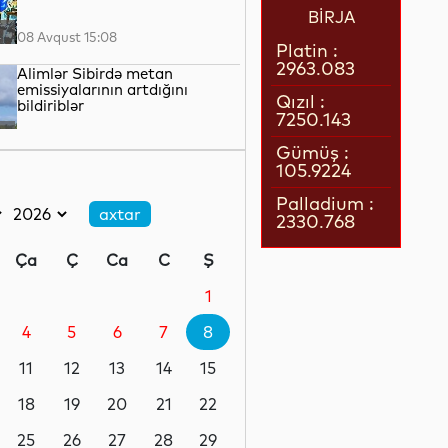
BİRJA
08 Avqust 15:08
Platin :
2963.083
Alimlər Sibirdə metan
emissiyalarının artdığını
Qızıl :
bildiriblər
7250.143
08 Avqust 13:24
Gümüş :
105.9224
Ermənistanın Baş naziri Nikol
Paşinyan Azərbaycan
Palladium :
Prezidenti İlham Əliyevə zəng
2330.768
edib
08 Avqust 12:35
Ça
Ç
Ca
C
Ş
Böyük Britaniyada enerji
borcları rekord həddə çatıb
1
4
5
6
7
8
08 Avqust 12:17
11
12
13
14
15
SDU rektorundan sumqayıtlı
abituriyentlərə çağırış
18
19
20
21
22
25
26
27
28
29
08 Avqust 12:06