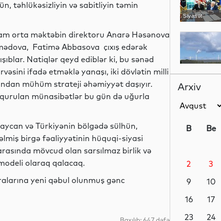
n, təhlükəsizliyin və sabitliyin təmin
Siyasət
tam orta məktəbin direktoru Anarə Həsənova
mmədova, Fatimə Abbasova çıxış edərək
blar. Natiqlər qeyd ediblər ki, bu sənəd
Dünya
əsini ifadə etməklə yanaşı, iki dövlətin milli
ından mühüm strateji əhəmiyyət daşıyır.
Arxiv
ında qurulan münasibətlər bu gün də uğurla
Gündəm
aycan və Türkiyənin bölgədə sülhün,
B
Be
miş birgə fəaliyyətinin hüquqi-siyasi
ə arasında mövcud olan sarsılmaz birlik və
 modeli olaraq qalacaq.
2
3
Dünya
ralarına yeni qəbul olunmuş gənc
9
10
16
17
Elm
23
24
Baxılıb: 647 dəfə