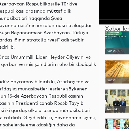
Azərbaycan Respublikası ilə Türkiyə
espublikası arasında müttəfiqlik
ünasibətləri haqqında Şuşa
əyannaməsi”nin imzalanması ilə əlaqədar
Xəbər le
Şuşa Bəyannaməsi: Azərbaycan-Türkiyə
ardaşlığının strateji zirvəsi” adlı tədbir
eçirilib.
Sosial
ncə Ümummilli Lider Heydər Əliyevin və
 qurban vermiş şəhidlərin ruhu bir dəqiqəlik
Sosial
ndüz Bayramov bildirib ki, Azərbaycan və
rəfdaşlıq münasibətləri əsrlərə söykənən
nun 15-də Azərbaycan Respublikasının
kasının Prezidenti cənab Rəcəb Tayyib
 iki qardaş ölkə arasında münasibətləri
Analitik
ə çatdırıb. Qeyd edib ki, Bəyannamə siyasi,
igər sahələrdə əməkdaşlığın daha da