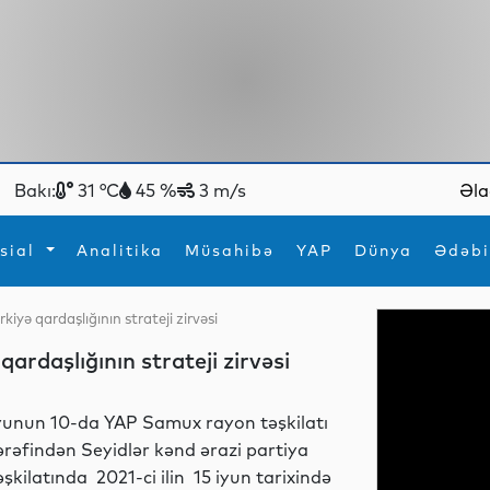
Bakı:
31 °C
45 %
3 m/s
Əla
sial
Analitika
Müsahibə
YAP
Dünya
Ədəbi
yə qardaşlığının strateji zirvəsi
ya
İdman
Maraqlı
rdaşlığının strateji zirvəsi
İdman
Yeni texnologiyalar
yunun 10-da YAP Samux rayon təşkilatı
ərəfindən Seyidlər kənd ərazi partiya
əşkilatında 2021-ci ilin 15 iyun tarixində