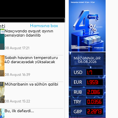
nti
Hamısına bax
Naxçıvanda avqust ayının
pensiyaları ödənilib
08 Avqust 17:21
Sabah havanın temperaturu
MƏZƏNNƏLƏR
40 dərəcəyədək yüksələcək
08.08.2026
1.7
08 Avqust 16:39
1.9591
Müharibənin və sülhün qalibi
2.0816
08 Avqust 15:22
0.0356
Bu, ilk dəfəydi...
2.2873