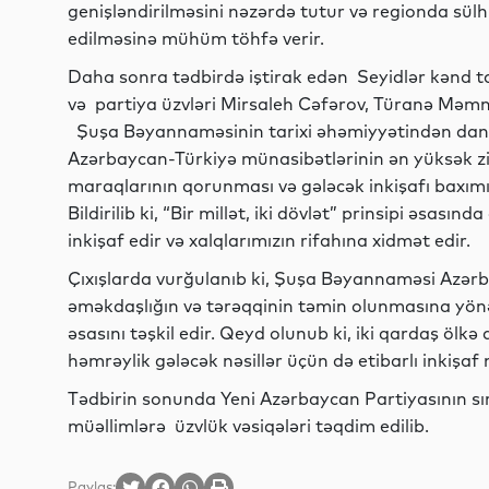
genişləndirilməsini nəzərdə tutur və regionda sülhü
edilməsinə mühüm töhfə verir.
Daha sonra tədbirdə iştirak edən Seyidlər kənd 
və partiya üzvləri Mirsaleh Cəfərov, Türanə Mə
Şuşa Bəyannaməsinin tarixi əhəmiyyətindən danışı
Azərbaycan-Türkiyə münasibətlərinin ən yüksək zirv
maraqlarının qorunması və gələcək inkişafı baxım
Bildirilib ki, “Bir millət, iki dövlət” prinsipi əsas
inkişaf edir və xalqlarımızın rifahına xidmət edir.
Çıxışlarda vurğulanıb ki, Şuşa Bəyannaməsi Azərb
əməkdaşlığın və tərəqqinin təmin olunmasına yönəl
əsasını təşkil edir. Qeyd olunub ki, iki qardaş ölk
həmrəylik gələcək nəsillər üçün də etibarlı inkişaf
Tədbirin sonunda Yeni Azərbaycan Partiyasının sı
müəllimlərə üzvlük vəsiqələri təqdim edilib.
Paylaş: