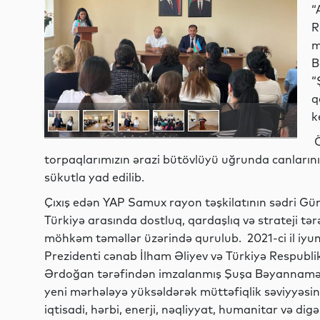
“
R
m
B
“
q
k
Ö
torpaqlarımızın ərazi bütövlüyü uğrunda canlarını
sükutla yad edilib.
Çıxış edən YAP Samux rayon təşkilatının sədri Gü
Türkiyə arasında dostluq, qardaşlıq və strateji tə
möhkəm təməllər üzərində qurulub. 2021-ci il iyu
Prezidenti cənab İlham Əliyev və Türkiyə Respubli
Ərdoğan tərəfindən imzalanmış Şuşa Bəyannaməsi
yeni mərhələyə yüksəldərək müttəfiqlik səviyyəsin
iqtisadi, hərbi, enerji, nəqliyyat, humanitar və d