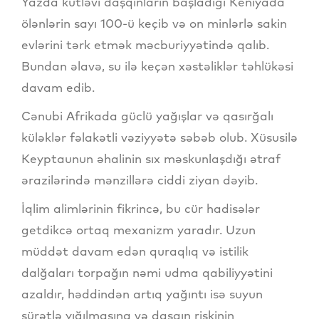
Yazda kütləvi daşqınların başladığı Keniyada
ölənlərin sayı 100-ü keçib və on minlərlə sakin
evlərini tərk etmək məcburiyyətində qalıb.
Bundan əlavə, su ilə keçən xəstəliklər təhlükəsi
davam edib.
Cənubi Afrikada güclü yağışlar və qasırğalı
küləklər fəlakətli vəziyyətə səbəb olub. Xüsusilə
Keyptaunun əhalinin sıx məskunlaşdığı ətraf
ərazilərində mənzillərə ciddi ziyan dəyib.
İqlim alimlərinin fikrincə, bu cür hadisələr
getdikcə ortaq mexanizm yaradır. Uzun
müddət davam edən quraqlıq və istilik
dalğaları torpağın nəmi udma qabiliyyətini
azaldır, həddindən artıq yağıntı isə suyun
sürətlə yığılmasına və daşqın riskinin