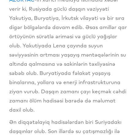
verir ki, Rusiyada güclü daşqın vəziyyəti
Yakutiya, Buryatiya, İrkutsk vilayəti və bir sıra
digər bölgələrdə davam edib. Əsas amillər qar
örtüyünün sürətlə əriməsi və güclü yağışlar
olub. Yakutiyada Lena çayında suyun
səviyyəsinin artması yaşayış məntəqələrinin su
altında qalmasına və sakinlərin təxliyəsinə
səbəb olub. Buryatiyada fəlakət yaşayış
binalarına, yollara və enerji infrastrukturuna
ziyan vurub. Daşqın zamanı çayı keçmək cəhdi
zamanı ölüm hadisəsi barədə də məlumat
daxil olub.
Ən diqqətəlayiq hadisələrdən biri Suriyadakı
daşqınlar olub. Son illərdə su çatışmazlığı ilə