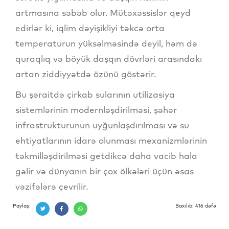
artmasına səbəb olur. Mütəxəssislər qeyd
edirlər ki, iqlim dəyişikliyi təkcə orta
temperaturun yüksəlməsində deyil, həm də
quraqlıq və böyük daşqın dövrləri arasındakı
artan ziddiyyətdə özünü göstərir.
Bu şəraitdə çirkab sularının utilizasiya
sistemlərinin modernləşdirilməsi, şəhər
infrastrukturunun uyğunlaşdırılması və su
ehtiyatlarının idarə olunması mexanizmlərinin
təkmilləşdirilməsi getdikcə daha vacib hala
gəlir və dünyanın bir çox ölkələri üçün əsas
vəzifələrə çevrilir.
Paylaş:
Baxılıb: 416 dəfə