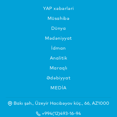
YAP xəbərləri
Müsahibə
Dünya
Mədəniyyat
İdman
Analitik
Maraqlı
Ədəbiyyat
MEDİA
Bakı şəh., Üzeyir Hacıbəyov küç., 66, AZ1000
+994(12)493-16-94