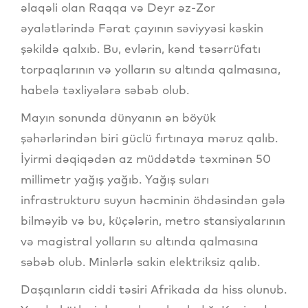
əlaqəli olan Raqqa və Deyr əz-Zor
əyalətlərində Fərat çayının səviyyəsi kəskin
şəkildə qalxıb. Bu, evlərin, kənd təsərrüfatı
torpaqlarının və yolların su altında qalmasına,
habelə təxliyələrə səbəb olub.
Mayın sonunda dünyanın ən böyük
şəhərlərindən biri güclü fırtınaya məruz qalıb.
İyirmi dəqiqədən az müddətdə təxminən 50
millimetr yağış yağıb. Yağış suları
infrastrukturu suyun həcminin öhdəsindən gələ
bilməyib və bu, küçələrin, metro stansiyalarının
və magistral yolların su altında qalmasına
səbəb olub. Minlərlə sakin elektriksiz qalıb.
Daşqınların ciddi təsiri Afrikada da hiss olunub.