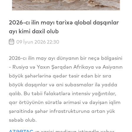
2026-cı ilin mayı tarixə qlobal daşqınlar
ayı kimi daxil olub
09 İyun 2026 22:30
2026-cı ilin may ayı dünyanın bir neçə bölgəsini
- Rusiya və Yaxın Şərqdən Afrikaya və Asiyanın
böyük şəhərlərinə qədər təsir edən bir sıra
böyük daşqınlar və ani subasmalar ilə yadda
qalıb. Bu təbii fəlakətlərə intensiv yağıntılar,
qar örtüyünün sürətlə əriməsi və dəyişən iqlim
şəraitində şəhər infrastrukturuna artan yük
səbəb olub.
AZƏRTAC
-ın xarici mediaya istinadla xəbər