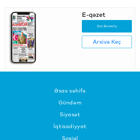
E-qəzet
Son Buraxılış
Arxivə Keç
Əsas səhifə
Gündəm
Siyasət
İqtisadiyyat
Sosial