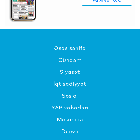
Əsas səhifə
Gündəm
Siyasət
İqtisadiyyat
Sosial
YAP xəbərləri
Müsahibə
Dünya