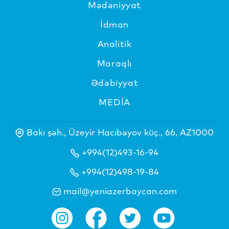
Mədəniyyat
İdman
Analitik
Maraqlı
Ədəbiyyat
MEDİA
Bakı şəh., Üzeyir Hacıbəyov küç., 66, AZ1000
+994(12)493-16-94
+994(12)498-19-84
mail@yeniazerbaycan.com