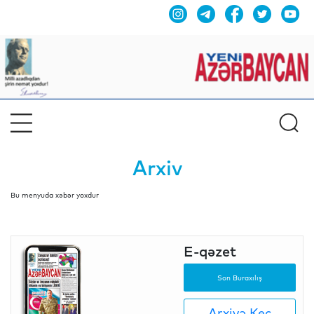
Arxiv
Bu menyuda xəbər yoxdur
E-qəzet
Son Buraxılış
Arxivə Keç