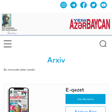
Arxiv
Bu menyuda xəbər yoxdur
E-qəzet
Son Buraxılış
Arxivə Keç