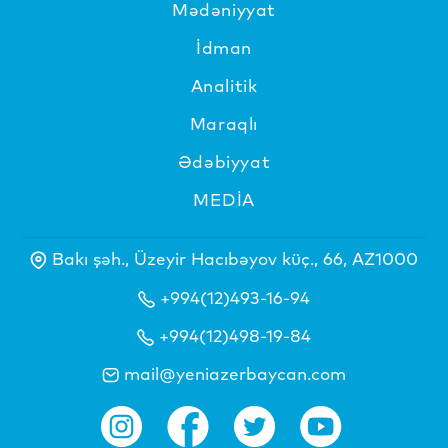
Mədəniyyat
İdman
Analitik
Maraqlı
Ədəbiyyat
MEDİA
Bakı şəh., Üzeyir Hacıbəyov küç., 66, AZ1000
+994(12)493-16-94
+994(12)498-19-84
mail@yeniazerbaycan.com