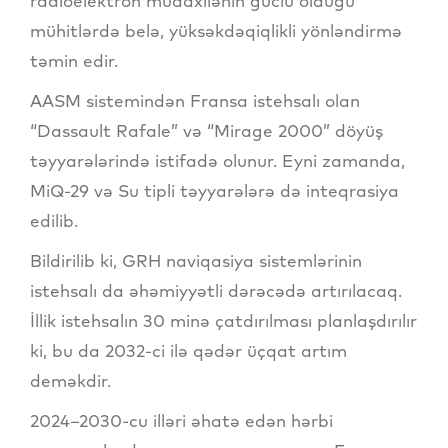
radioelektron müdaxilənin güclü olduğu
mühitlərdə belə, yüksəkdəqiqlikli yönləndirmə
təmin edir.
AASM sistemindən Fransa istehsalı olan
“Dassault Rafale” və “Mirage 2000” döyüş
təyyarələrində istifadə olunur. Eyni zamanda,
MiQ-29 və Su tipli təyyarələrə də inteqrasiya
edilib.
Bildirilib ki, GRH naviqasiya sistemlərinin
istehsalı da əhəmiyyətli dərəcədə artırılacaq.
İllik istehsalın 30 minə çatdırılması planlaşdırılır
ki, bu da 2032-ci ilə qədər üçqat artım
deməkdir.
2024–2030-cu illəri əhatə edən hərbi