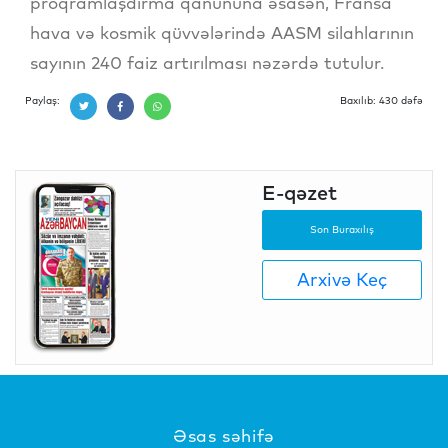
proqramlaşdırma qanununa əsasən, Fransa
hava və kosmik qüvvələrində AASM silahlarının
sayının 240 faiz artırılması nəzərdə tutulur.
Paylaş:
Baxılıb: 430 dəfə
E-qəzet
Son Buraxılış
Arxivə Keç
Əsas səhifə