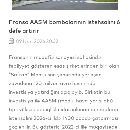
Fransa AASM bombalarının istehsalını 6
dəfə artırır
09 İyun 2026 20:32
Fransanın müdafiə sənayesi sahəsində
fəaliyyət göstərən əsas şirkətlərindən biri olan
“Safran” Montluson şəhərində yerləşən
zavoduna 120 milyon avro həcmində
investisiya yatırdığını açıqlayıb. Şirkətin bu
investisiya ilə AASM (modul hava-yer silahı)
tipli yüksək dəqiqliklə idarəolunan bombaların
istehsalını 2026-cı ildə 1400 ədədə çatdırması
gözlənilir. Bu göstərici 2022-ci illə müqayisədə