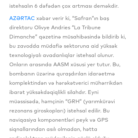
istehsalın 6 dəfədən çox artması deməkdir.
AZƏRTAC
xəbər verir ki, “Safran”ın baş
direktoru Olivye Andries “La Tribune
Dimanche” qəzetinə müsahibəsində bildirib ki,
bu zavodda müdafiə sektoruna aid yüksək
texnologiyalı avadanlıqlar istehsal olunur.
Onların arasında AASM xüsusi yer tutur. Bu,
bombanın üzərinə quraşdırılan idarəetmə
komplektindən və hərəkətverici mühərrikdən
ibarət yüksəkdəqiqlikli silahdır. Eyni
müəssisədə, həmçinin “GRH” (yarımkürəvi
rezonans giroskopları) istehsal edilir. Bu
naviqasiya komponentləri peyk və GPS
siqnallarından asılı olmadan, hətta