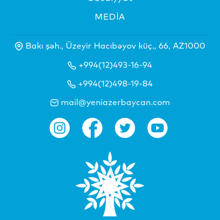
MEDİA
Bakı şəh., Üzeyir Hacıbəyov küç., 66, AZ1000
+994(12)493-16-94
+994(12)498-19-84
mail@yeniazerbaycan.com